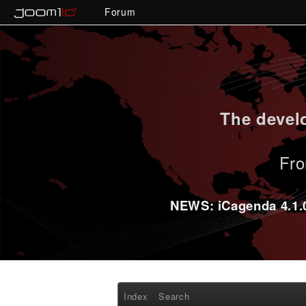
Forum
The develo
Fro
NEWS: iCagenda 4.1.0-
Index
Search