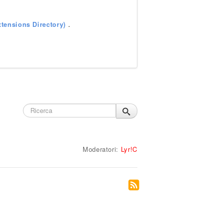
tensions Directory)
.
Moderatori:
Lyr!C