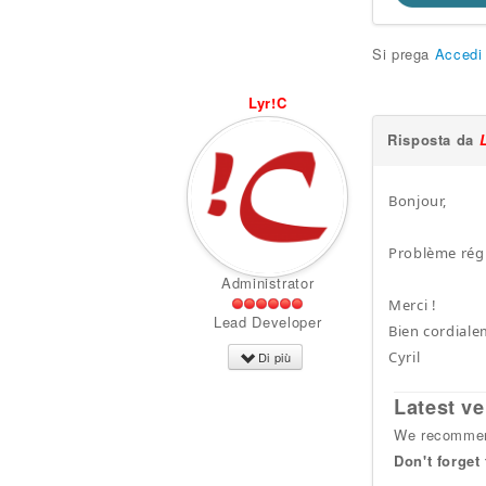
Si prega
Accedi
Lyr!C
Risposta da
Bonjour,
Problème régl
Administrator
Merci !
Lead Developer
Bien cordiale
Cyril
Di più
Latest ve
We recommend
Don't forget