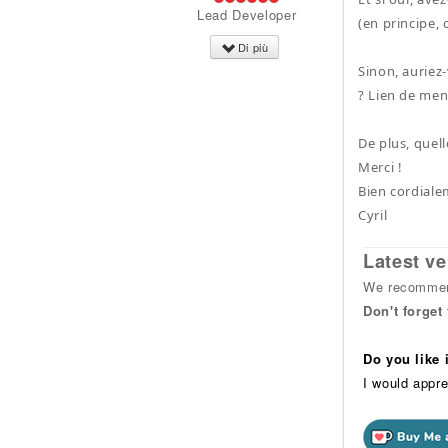
Lead Developer
(en principe, 
Di più
Sinon, auriez
? Lien de menu
De plus, quell
Merci !
Bien cordiale
Cyril
Latest ve
We recommend
Don't forget
Do you like
I would appre