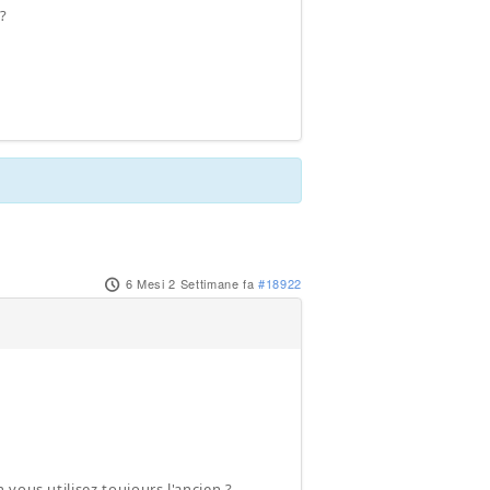
 ?
6 Mesi 2 Settimane fa
#18922
vous utilisez toujours l'ancien ?