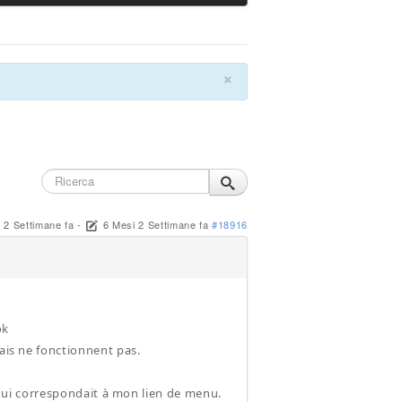
×
 2 Settimane fa
-
6 Mesi 2 Settimane fa
#18916
ok
mais ne fonctionnent pas.
e qui correspondait à mon lien de menu.