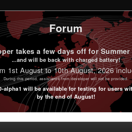
Forum
per takes a few days off for Summer 
...and will be back with charged battery!
m 1st
August to 10th August
, 2026 incl
During this period,
assistance from developer will not be provided
.
alpha1 will be available for testing for users w
by the end of August!