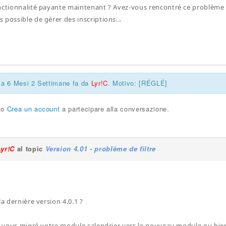
nctionnalité payante maintenant ? Avez-vous rencontré ce problème
 possible de gérer des inscriptions...
ca 6 Mesi 2 Settimane fa da
Lyr!C
. Motivo: [RÉGLÉ]
o
Crea un account
a partecipare alla conversazione.
Lyr!C
al topic
Version 4.01 - problème de filtre
la dernière version 4.0.1 ?
ez-vous migré votre module calendrier vers le nouveau module ou bien 