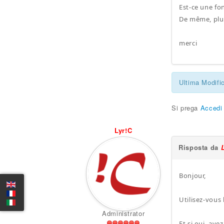
Est-ce une fo
De même, plus
merci
Ultima Modifi
Si prega
Accedi
Lyr!C
Risposta da
Bonjour,
Utilisez-vous 
Administrator
Et si oui, av