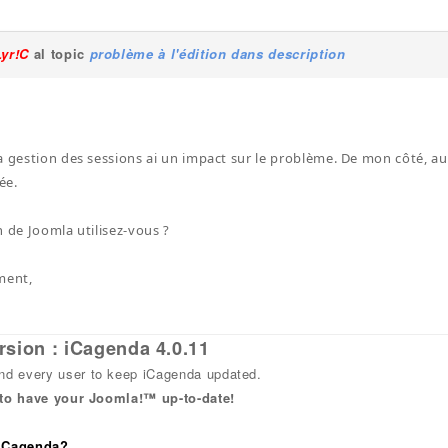
Lyr!C
al topic
problème à l'édition dans description
a gestion des sessions ai un impact sur le problème. De mon côté, a
ée.
n de Joomla utilisez-vous ?
ment,
rsion : iCagenda 4.0.11
 every user to keep iCagenda updated.
 to have your Joomla!™ up-to-date!
 iCagenda?