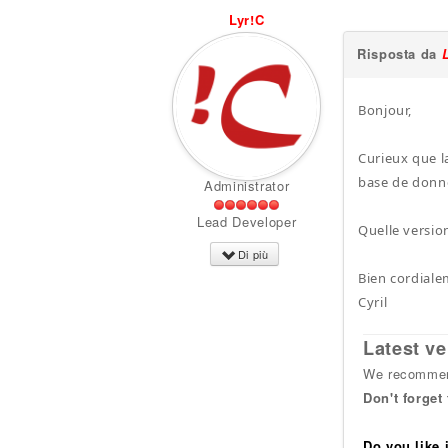
Lyr!C
Risposta da
Bonjour,
Curieux que l
base de donn
Administrator
Lead Developer
Quelle versio
Di più
Bien cordiale
Cyril
Latest ve
We recommend
Don't forget
Do you like