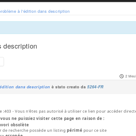
problème à l'édition dans description
s description
e
2 Mesi
édition dans description
è stato creato da
5264-FR
e :403 - Vous n'êtes pas autorisé à utiliser ce lien pour accéder direc
vous ne puissiez visiter cette page en raison de :
avori obsolète
 de recherche possède un listing
périmé
pour ce site
sse
erronée