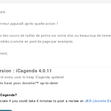
ppe,
erreur apparaît après quelle action ?
j'ai des soucis de tailles de police sur votre site, ou beaucoup de tex
lisibles (comme en pied de page par exemple).
ment,
rsion : iCagenda 4.0.11
 every user to keep iCagenda updated.
 to have your Joomla!™ up-to-date!
 iCagenda?
ciate if you could take 5 minutes to post a review on
JED (Joomla Ex