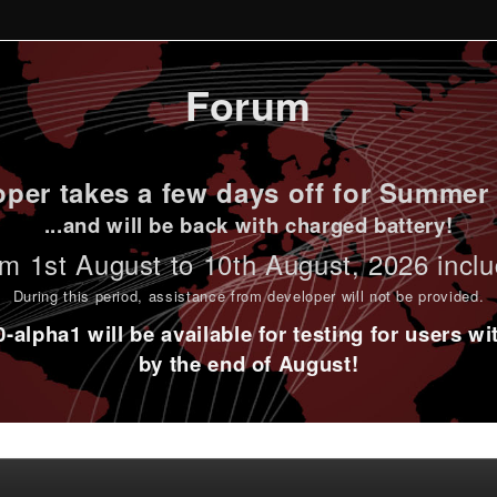
Forum
per takes a few days off for Summer 
...and will be back with charged battery!
m 1st
August to 10th August
, 2026 incl
During this period,
assistance from developer will not be provided
.
alpha1 will be available for testing for users w
by the end of August!