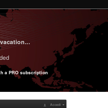
vacation...
uded
ith a PRO subscription
Accedi