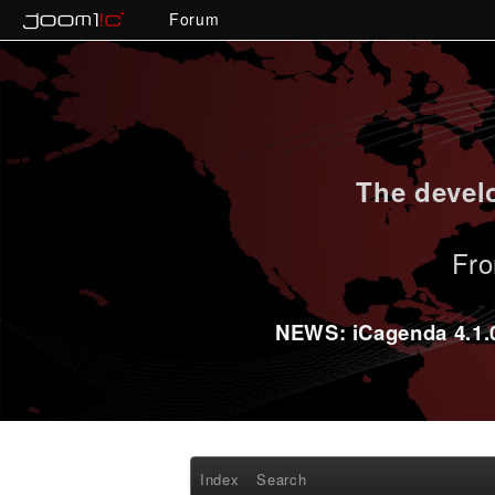
Forum
The develo
Fro
NEWS: iCagenda 4.1.0-
Index
Search