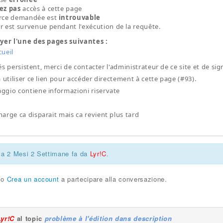
ez pas
accès à cette page
urce demandée est
introuvable
r est survenue pendant l'exécution de la requête.
ayer l'une des pages suivantes :
cueil
ltés persistent, merci de contacter l'administrateur de ce site et de si
 utiliser ce lien pour accéder directement à cette page (#93).
gio contiene informazioni riservate
arge ca disparait mais ca revient plus tard
ca 2 Mesi 2 Settimane fa da
Lyr!C
.
o
Crea un account
a partecipare alla conversazione.
Lyr!C
al topic
problème à l'édition dans description