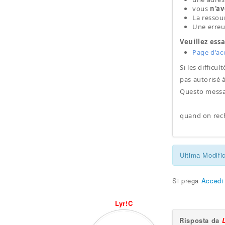
vous
n'av
La resso
Une erreu
Veuillez ess
Page d'ac
Si les difficu
pas autorisé à
Questo messag
quand on rech
Ultima Modifi
Si prega
Accedi
Lyr!C
Risposta da