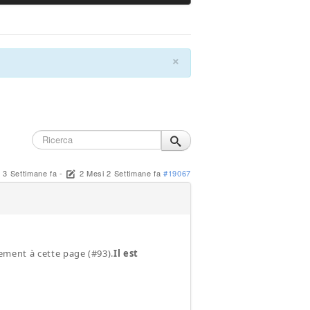
×
 3 Settimane fa
-
2 Mesi 2 Settimane fa
#19067
tement à cette page (#93).
Il est