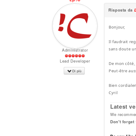
Risposta da
Bonjour,
Il faudrait r
sans doute un
Administrator
Lead Developer
De mon côté, j
Peut-être auss
Di più
Bien cordiale
Cyril
Latest ve
We recommend
Don't forget