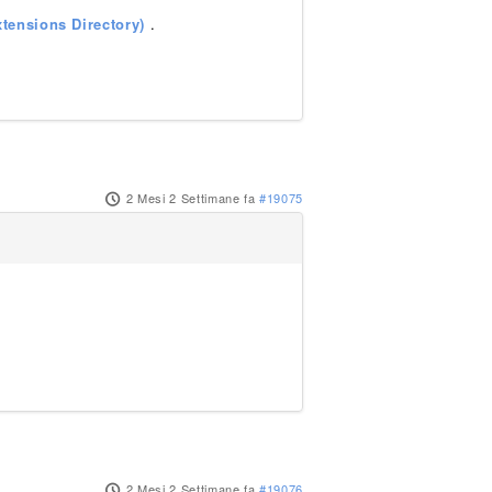
tensions Directory)
.
2 Mesi 2 Settimane fa
#19075
2 Mesi 2 Settimane fa
#19076