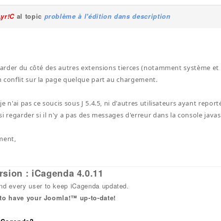
Lyr!C
al topic
problème à l'édition dans description
egarder du côté des autres extensions tierces (notamment système et é
 conflit sur la page quelque part au chargement.
e n'ai pas ce soucis sous J 5.4.5, ni d'autres utilisateurs ayant repo
i regarder si il n'y a pas des messages d'erreur dans la console javas
ment,
rsion : iCagenda 4.0.11
 every user to keep iCagenda updated.
 to have your Joomla!™ up-to-date!