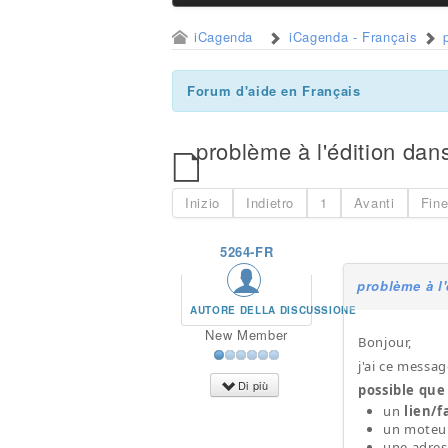
iCagenda
iCagenda - Français
Forum d'aide en Français
problème à l'édition dan
Inizio
Indietro
1
Avanti
Fin
5264-FR
problème à l'
AUTORE DELLA DISCUSSIONE
New Member
Bonjour,
j'ai ce messag
Di più
possible que 
un
lien/f
un moteur
une adre