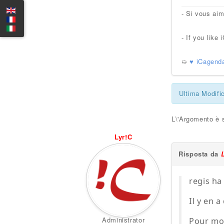
- Si vous ai
- If you lik
➯
♥ iCagend
Ultima Modifi
L\'Argomento è s
Lyr!C
Risposta da
regis ha
Il y en 
Administrator
Pour mo