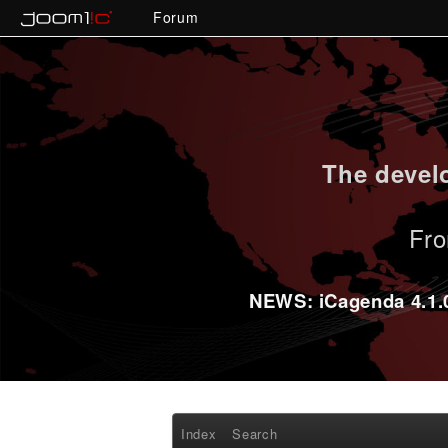
Forum
The develo
Fro
NEWS: iCagenda 4.1.0-
Index
Search