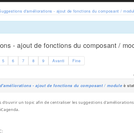
Suggestions d'améliorations - ajout de fonctions du composant / modu
ions - ajout de fonctions du composant / mo
5
6
7
8
9
Avanti
Fine
d'améliorations - ajout de fonctions du composant / module
è sta
 d’ouvrir un topic afin de centraliser les suggestions d'amélioration
d'iCagenda.
C: