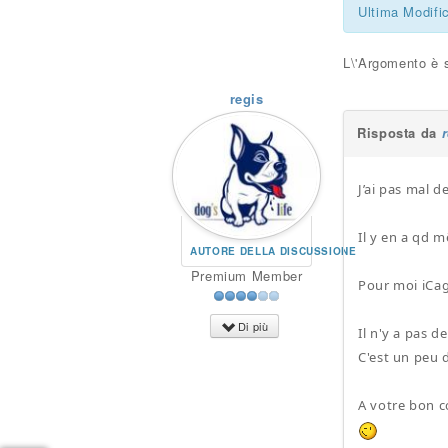
Ultima Modifi
L\'Argomento è s
regis
Risposta da
J’ai pas mal d
Il y en a qd 
AUTORE DELLA DISCUSSIONE
Premium Member
Pour moi iCa
Di più
Il n'y a pas 
C'est un peu
A votre bon c