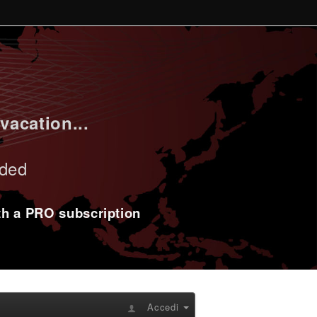
vacation...
uded
ith a PRO subscription
Accedi