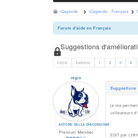
iCagenda
iCagenda - Français
Forum d'aide en Français
Suggestions d'améliorat
Inizio
Indietro
1
2
3
4
regis
Suggestions 
Je me permets
utilisateurs 
AUTORE DELLA DISCUSSIONE
Premium Member
EDIT par LYR!