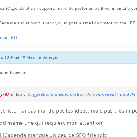
mez iCagenda et son support, merci de poster un petit commentaire su
e iCagenda and support, thank you to post a small comment on the JED
a on JED
ca 13 Anni 10 Mesi fa da
regis
.
tato bloccato.
Lyr!C
al topic
Suggestions d'amélioration du composant / module
 scritto: J’ai pas mal de petites idées, mais pas très imp
a qd même une qui requiert mon attention.
i iCagenda manque un peu de SEO friendly.