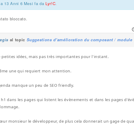
ca 13 Anni 6 Mesi fa da
Lyr!C
.
tato bloccato.
regis
al topic
Suggestions d'amélioration du composant / module
e petites idées, mais pas très importantes pour l'instant.
même une qui requiert mon attention.
genda manque un peu de SEO friendly.
de h1 dans les pages qui listent les évènements et dans les pages d'é
 dommage.
œur monsieur le développeur, de plus cela donnerait un gage de qua