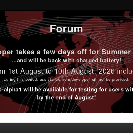
Forum
per takes a few days off for Summer 
...and will be back with charged battery!
m 1st
August to 10th August
, 2026 incl
During this period,
assistance from developer will not be provided
.
alpha1 will be available for testing for users w
by the end of August!