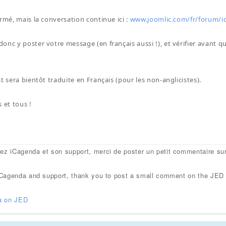
ermé, mais la conversation continue ici :
www.joomlic.com/fr/forum/ic
onc y poster votre message (en français aussi !), et vérifier avant q
t sera bientôt traduite en Français (pour les non-anglicistes).
 et tous !
mez iCagenda et son support, merci de poster un petit commentaire su
e iCagenda and support, thank you to post a small comment on the JED
a on JED