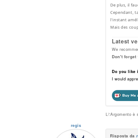
De plus, il fa
Cependant, ta
l'instant amél
Mais des cou
Latest ve
We recommend
Don't forget
Do you like
I would appre
L\'Argomento è s
regis
Risposta da