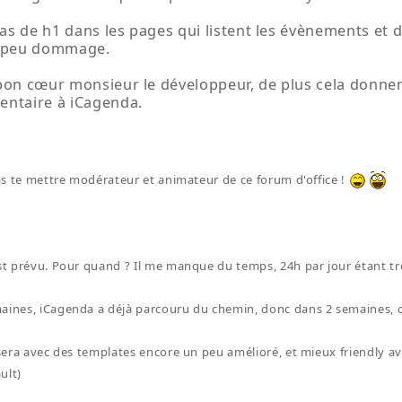
 pas de h1 dans les pages qui listent les évènements et
n peu dommage.
bon cœur monsieur le développeur, de plus cela donner
entaire à iCagenda.
 pas te mettre modérateur et animateur de ce forum d'office !
est prévu. Pour quand ? Il me manque du temps, 24h par jour étant tro
aines, iCagenda a déjà parcouru du chemin, donc dans 2 semaines, on
3 sera avec des templates encore un peu amélioré, et mieux friendly a
ult)