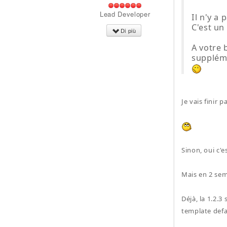
Lead Developer
Il n'y a
C'est u
Di più
A votre 
supplém
Je vais finir
Sinon, oui c'
Mais en 2 sem
Déjà, la 1.2.
template defa