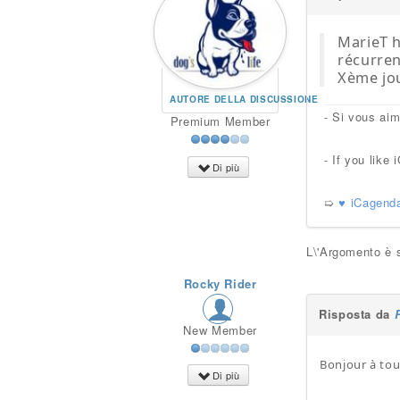
MarieT h
récurren
Xème jou
AUTORE DELLA DISCUSSIONE
- Si vous ai
Premium Member
- If you lik
Di più
➯
♥ iCagend
L\'Argomento è s
Rocky Rider
Risposta da
New Member
Bonjour à tou
Di più