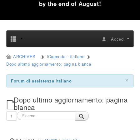
by the end of August!
Accedi
ARCHIVES
iCagenda - Italiano
Dopo ultimo aggiornamento: pagina bianca
×
Forum di assistenza italiano
Dopo ultimo aggiornamento: pagina
bianca
1