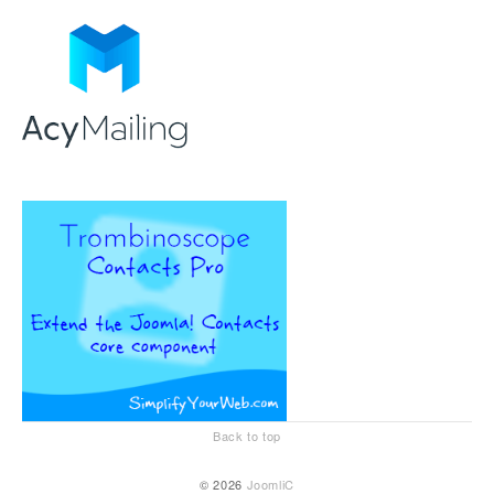
Back to top
© 2026
JoomliC