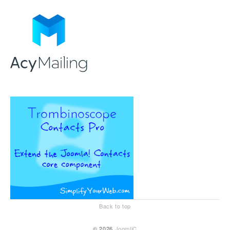
Back to top
© 2026
JoomliC