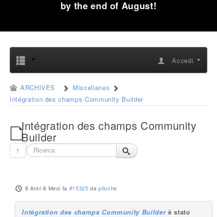
by the end of August!
Accedi
ARCHIVES
Miscellaneo
Intégration des champs Community Builder
Intégration des champs Community
Builder
1
8 Anni 6 Mesi fa
#15325
da
piluche
Intégration des champs Community Builder
è stato