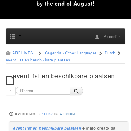
by the end of August!
Accedi
ARCHIVES
iCagenda - Other Languages
Dutch
event list en beschikbare plaatsen
event list en beschikbare plaatsen
1
9 Anni 5 Mesi fa
#14102
da
WebsiteM
event list en beschikbare plaatsen
è stato creato da