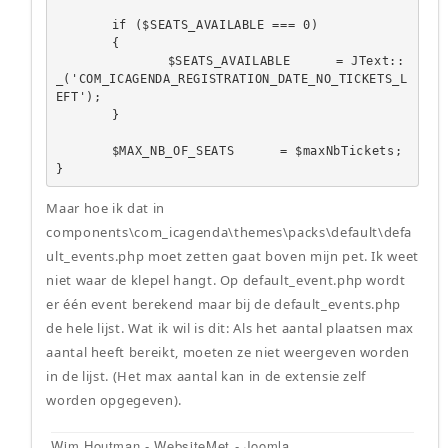
	if ($SEATS_AVAILABLE === 0)

	{

		$SEATS_AVAILABLE	= JText::
_('COM_ICAGENDA_REGISTRATION_DATE_NO_TICKETS_L
EFT');

	}

	$MAX_NB_OF_SEATS	= $maxNbTickets;

}
Maar hoe ik dat in
components\com_icagenda\themes\packs\default\defa
ult_events.php moet zetten gaat boven mijn pet. Ik weet
niet waar de klepel hangt. Op default_event.php wordt
er één event berekend maar bij de default_events.php
de hele lijst. Wat ik wil is dit: Als het aantal plaatsen max
aantal heeft bereikt, moeten ze niet weergeven worden
in de lijst. (Het max aantal kan in de extensie zelf
worden opgegeven).
Wim Houtman - WebsiteMet - Joomla