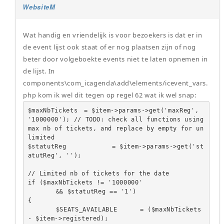
WebsiteM
Wat handig en vriendelijk is voor bezoekers is dat er in
de event lijst ook staat of er nog plaatsen zijn of nog
beter door volgeboekte events niet te laten opnemen in
de lijst. In
components\com_icagenda\add\elements/icevent_vars.
php kom ik wel dit tegen op regel 62 wat ik wel snap:
$maxNbTickets	= $item->params->get('maxReg', 
'1000000'); // TODO: check all functions using 
max nb of tickets, and replace by empty for un
limited

$statutReg		= $item->params->get('st
atutReg', '');

// Limited nb of tickets for the date

if ($maxNbTickets != '1000000'

	&& $statutReg == '1')

{

	$SEATS_AVAILABLE	= ($maxNbTickets 
- $item->registered);
