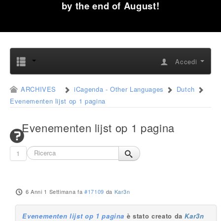
by the end of August!
Accedi
ARCHIVES
iCagenda - Other Languages
Dutch
Evenementen lijst op 1 pagina
Evenementen lijst op 1 pagina
1
6 Anni 1 Settimana fa
#17109
da
Kar3n
Evenementen lijst op 1 pagina
è stato creato da
Kar3n