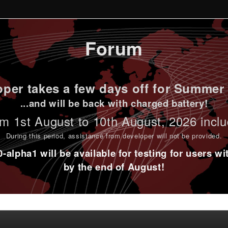
Forum
per takes a few days off for Summer 
...and will be back with charged battery!
m 1st
August to 10th August
, 2026 incl
During this period,
assistance from developer will not be provided
.
alpha1 will be available for testing for users w
by the end of August!