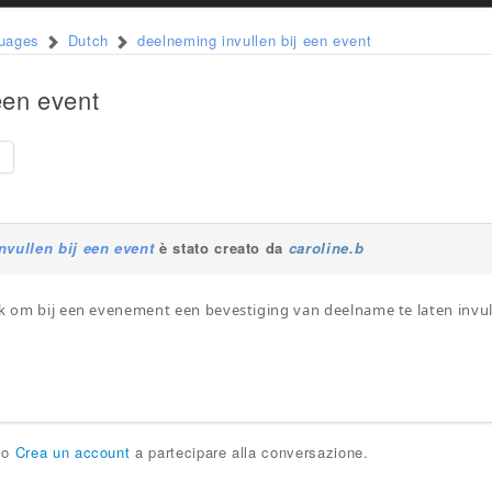
guages
Dutch
deelneming invullen bij een event
een event
e
nvullen bij een event
è stato creato da
caroline.b
jk om bij een evenement een bevestiging van deelname te laten invu
o
Crea un account
a partecipare alla conversazione.