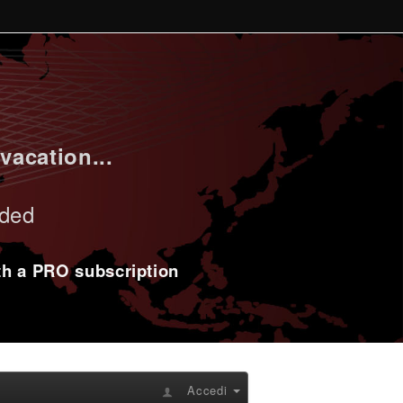
vacation...
uded
ith a PRO subscription
Accedi