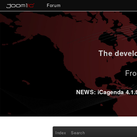
Forum
The develo
Fro
NEWS: iCagenda 4.1.0-
Index
Search