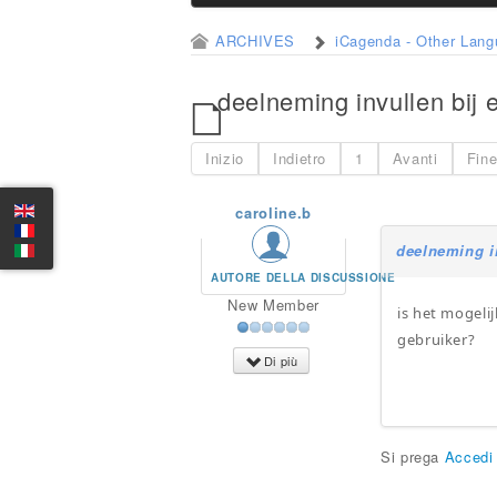
ARCHIVES
iCagenda - Other Lan
deelneming invullen bij 
Inizio
Indietro
1
Avanti
Fin
caroline.b
deelneming i
AUTORE DELLA DISCUSSIONE
New Member
is het mogeli
gebruiker?
Di più
Si prega
Accedi