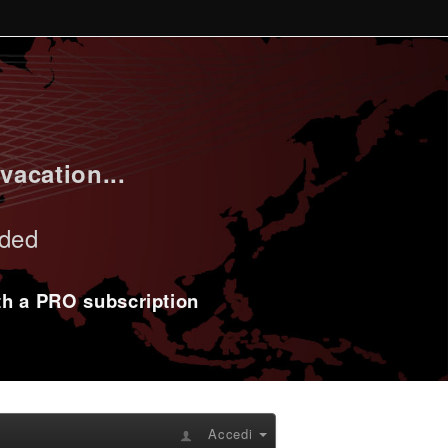
vacation...
uded
ith a PRO subscription
Accedi