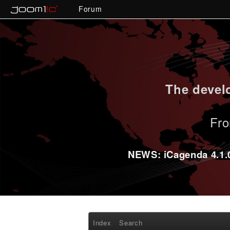
Forum
The develo
Fro
NEWS: iCagenda 4.1.0-
Index
Search