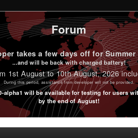
Forum
per takes a few days off for Summer 
...and will be back with charged battery!
m 1st
August to 10th August
, 2026 incl
During this period,
assistance from developer will not be provided
.
alpha1 will be available for testing for users w
by the end of August!