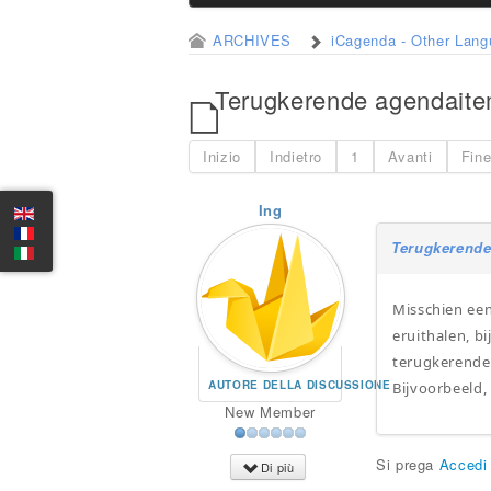
ARCHIVES
iCagenda - Other Lan
Terugkerende agendait
Inizio
Indietro
1
Avanti
Fin
Ing
Terugkerend
Misschien ee
eruithalen, b
terugkerende 
AUTORE DELLA DISCUSSIONE
Bijvoorbeeld, 
New Member
Si prega
Accedi
Di più