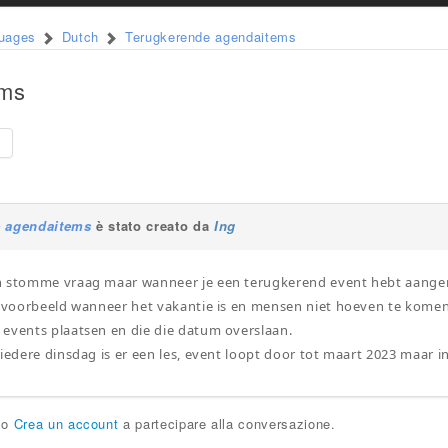
guages
Dutch
Terugkerende agendaitems
ems
e
e agendaitems
è stato creato da
Ing
n stomme vraag maar wanneer je een terugkerend event hebt aangem
ijvoorbeeld wanneer het vakantie is en mensen niet hoeven te kome
events plaatsen en die die datum overslaan.
iedere dinsdag is er een les, event loopt door tot maart 2023 maar in
o
Crea un account
a partecipare alla conversazione.