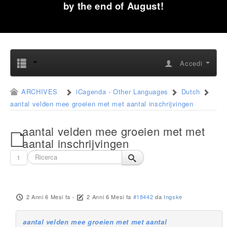
by the end of August!
Accedi
ARCHIVES
iCagenda - Other Languages
Dutch
aantal velden mee groeien met met aantal inschrijvingen
aantal velden mee groeien met met
aantal inschrijvingen
1
2 Anni 6 Mesi fa
-
2 Anni 6 Mesi fa
#18442
da
Ingske
aantal velden mee groeien met met aantal