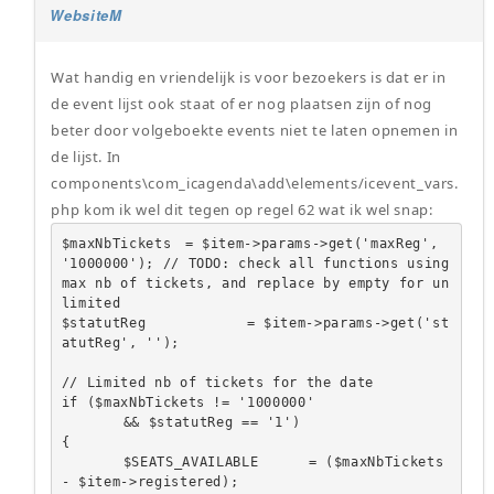
WebsiteM
Wat handig en vriendelijk is voor bezoekers is dat er in
de event lijst ook staat of er nog plaatsen zijn of nog
beter door volgeboekte events niet te laten opnemen in
de lijst. In
components\com_icagenda\add\elements/icevent_vars.
php kom ik wel dit tegen op regel 62 wat ik wel snap:
$maxNbTickets	= $item->params->get('maxReg', 
'1000000'); // TODO: check all functions using 
max nb of tickets, and replace by empty for un
limited

$statutReg		= $item->params->get('st
atutReg', '');

// Limited nb of tickets for the date

if ($maxNbTickets != '1000000'

	&& $statutReg == '1')

{

	$SEATS_AVAILABLE	= ($maxNbTickets 
- $item->registered);
