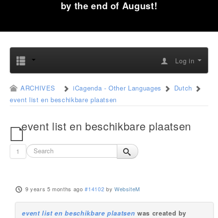
by the end of August!
Log in
ARCHIVES
iCagenda - Other Languages
Dutch
event list en beschikbare plaatsen
event list en beschikbare plaatsen
1
9 years 5 months ago
#14102
by
WebsiteM
event list en beschikbare plaatsen
was created by