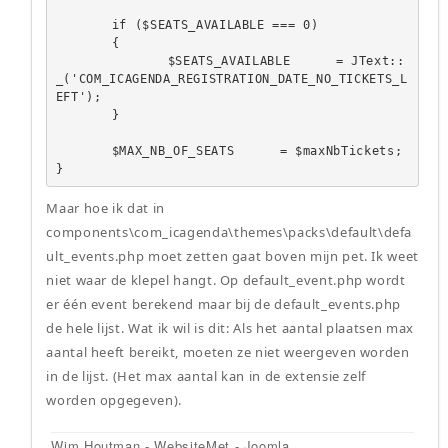
	if ($SEATS_AVAILABLE === 0)

	{

		$SEATS_AVAILABLE	= JText::
_('COM_ICAGENDA_REGISTRATION_DATE_NO_TICKETS_L
EFT');

	}

	$MAX_NB_OF_SEATS	= $maxNbTickets;

}
Maar hoe ik dat in
components\com_icagenda\themes\packs\default\defa
ult_events.php moet zetten gaat boven mijn pet. Ik weet
niet waar de klepel hangt. Op default_event.php wordt
er één event berekend maar bij de default_events.php
de hele lijst. Wat ik wil is dit: Als het aantal plaatsen max
aantal heeft bereikt, moeten ze niet weergeven worden
in de lijst. (Het max aantal kan in de extensie zelf
worden opgegeven).
Wim Houtman - WebsiteMet - Joomla