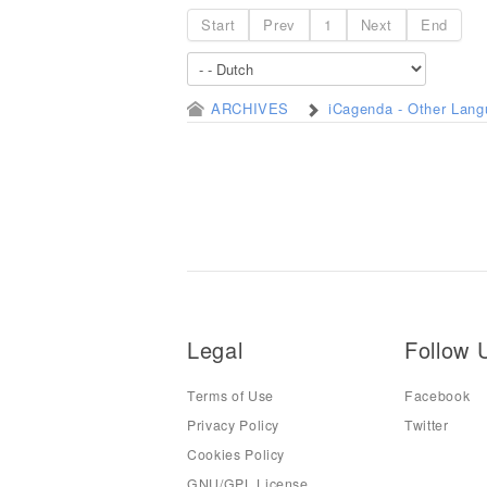
Start
Prev
1
Next
End
ARCHIVES
iCagenda - Other Lan
Legal
Follow 
Terms of Use
Facebook
Privacy Policy
Twitter
Cookies Policy
GNU/GPL License