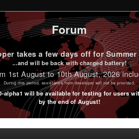
Forum
per takes a few days off for Summer 
...and will be back with charged battery!
m 1st
August to 10th August
, 2026 incl
During this period,
assistance from developer will not be provided
.
alpha1 will be available for testing for users w
by the end of August!