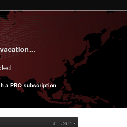
vacation...
uded
ith a PRO subscription
Log in