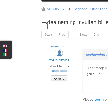
ARCHIVES
iCagenda - Other Lan
deelneming invullen bij 
Start
Prev
1
Next
End
caroline.b
deelneming i
TOPIC AUTHOR
New Member
is het mogeli
gebruiker?
More
Please
Log in
o