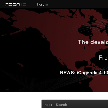
Forum
The develo
Fro
NEWS: iCagenda 4.1.0-
Index
Search