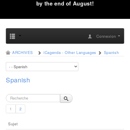
by the end of August!
Connexion
ARCHIVES
iCagenda - Other Languages
Spanish
Spanish
1
2
Sujet