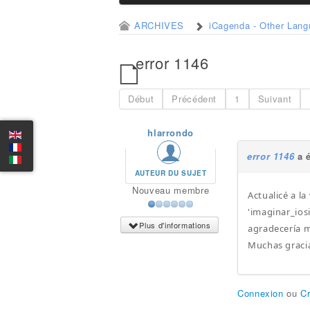
ARCHIVES
iCagenda - Other Lan
error 1146
Début
Précédent
1
Suivant
hlarrondo
error 1146
a é
AUTEUR DU SUJET
Nouveau membre
Actualicé a la
'imaginar_ios
Plus d'informations
agradecería 
Muchas graci
Connexion
ou
C