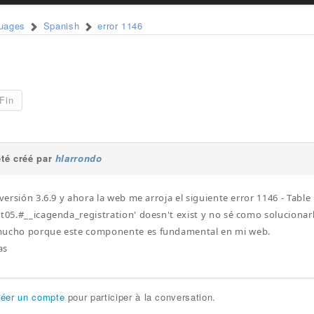
guages
Spanish
error 1146
Fin
té créé par
hlarrondo
 versión 3.6.9 y ahora la web me arroja el siguiente error 1146 - Table
it05.#__icagenda_registration' doesn't exist y no sé como solucionar
mucho porque este componente es fundamental en mi web.
as
réer un compte
pour participer à la conversation.