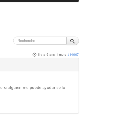
il y a 9 ans 1 mois
#14667
lo si alguien me puede ayudar se lo