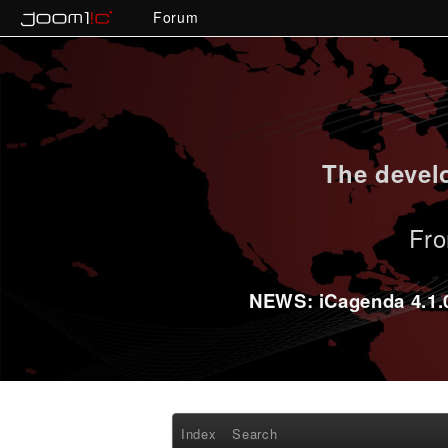
Forum
The develo
Fro
NEWS: iCagenda 4.1.0-
Index
Search