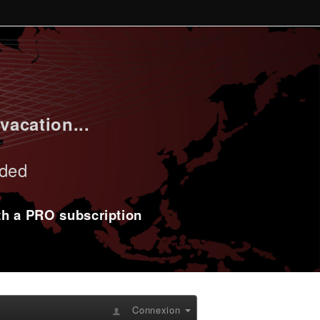
vacation...
uded
ith a PRO subscription
Connexion