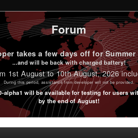
Forum
per takes a few days off for Summer 
...and will be back with charged battery!
m 1st
August to 10th August
, 2026 incl
During this period,
assistance from developer will not be provided
.
alpha1 will be available for testing for users w
by the end of August!