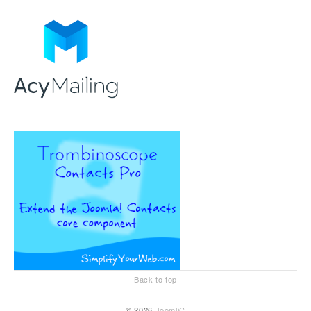
Back to top
© 2026
JoomliC