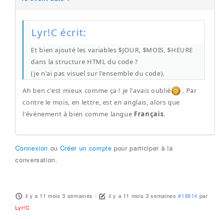
Lyr!C écrit:
Et bien ajouté les variables $JOUR, $MOIS, $HEURE
dans la structure HTML du code ?
(je n'ai pas visuel sur l'ensemble du code).
Ah ben c'est mieux comme ça ! je l'avais oublié
. Par
contre le mois, en lettre, est en anglais, alors que
l'événement à bien comme langue
Français
.
Connexion
ou
Créer un compte
pour participer à la
conversation.
il y a 11 mois 3 semaines
-
il y a 11 mois 3 semaines
#18814
par
Lyr!C