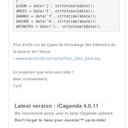
}

$JOUR = date('j', strtotime($date));

$MOIS = date('F', strtotime($date));

$ANNEE = date('Y', strtotime($date));

$HEURE = date('H', strtotime($date));

$MINUTES = date('i', strtotime($date));
Plus d'info sur les types de formatage des éléments de
la date et de l'heure
:
www.w3schools.com/php/func_date_date.asp
En espérant que cela vous aide ?
Bien cordialement,
Cyril
Latest version : iCagenda 4.0.11
We recommend every user to keep iCagenda updated.
Don't forget to have your Joomla!™ up-to-date!