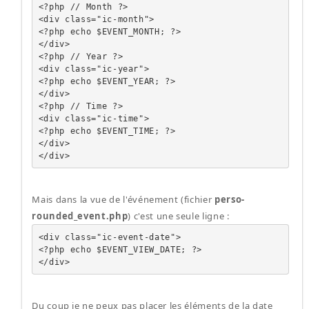
<?php // Month ?>

<div class="ic-month">

<?php echo $EVENT_MONTH; ?>

</div>

<?php // Year ?>

<div class="ic-year">

<?php echo $EVENT_YEAR; ?>

</div>

<?php // Time ?>

<div class="ic-time">

<?php echo $EVENT_TIME; ?>

</div>

</div>
Mais dans la vue de l'événement (fichier
perso-
rounded_event.php
) c'est une seule ligne :
<div class="ic-event-date">

<?php echo $EVENT_VIEW_DATE; ?>

</div>
Du coup je ne peux pas placer les éléments de la date