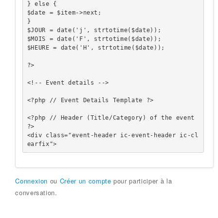
} else {

$date = $item->next;

}

$JOUR = date('j', strtotime($date));

$MOIS = date('F', strtotime($date));

$HEURE = date('H', strtotime($date));

?>

<!-- Event details -->

<?php // Event Details Template ?>

<?php // Header (Title/Category) of the event 
?>

<div class="event-header ic-event-header ic-cl
earfix">
Connexion
ou
Créer un compte
pour participer à la
conversation.