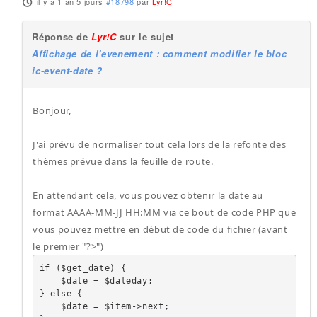
il y a 1 an 5 jours
#18798
par
Lyr!C
Réponse de
Lyr!C
sur le sujet
Affichage de l'evenement : comment modifier le bloc
ic-event-date ?
Bonjour,
J'ai prévu de normaliser tout cela lors de la refonte des
thèmes prévue dans la feuille de route.
En attendant cela, vous pouvez obtenir la date au
format AAAA-MM-JJ HH:MM via ce bout de code PHP que
vous pouvez mettre en début de code du fichier (avant
le premier "?>")
if ($get_date) {

    $date = $dateday;

} else {

    $date = $item->next;
