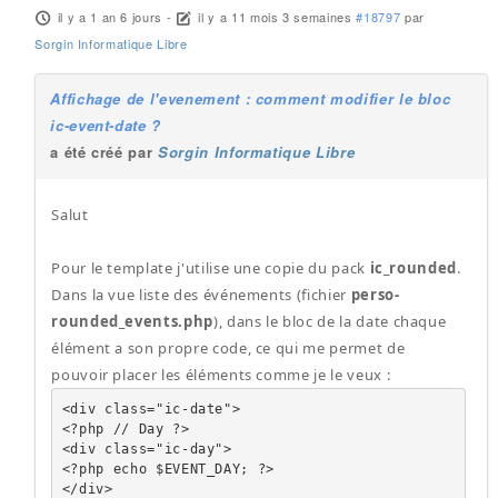
il y a 1 an 6 jours
-
il y a 11 mois 3 semaines
#18797
par
Sorgin Informatique Libre
Affichage de l'evenement : comment modifier le bloc
ic-event-date ?
a été créé par
Sorgin Informatique Libre
Salut
Pour le template j'utilise une copie du pack
ic_rounded
.
Dans la vue liste des événements (fichier
perso-
rounded_events.php
), dans le bloc de la date chaque
élément a son propre code, ce qui me permet de
pouvoir placer les éléments comme je le veux :
<div class="ic-date">

<?php // Day ?>

<div class="ic-day">

<?php echo $EVENT_DAY; ?>

</div>
