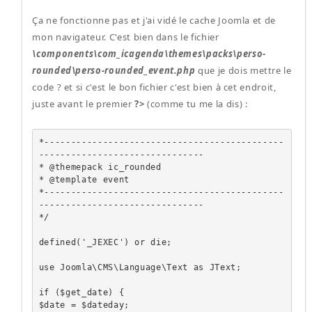
Ça ne fonctionne pas et j'ai vidé le cache Joomla et de
mon navigateur. C'est bien dans le fichier
\components\com_icagenda\themes\packs\perso-
rounded\perso-rounded_event.php
que je dois mettre le
code ? et si c'est le bon fichier c'est bien à cet endroit,
juste avant le premier
?>
(comme tu me la dis) :
*---------------------------------------------
-------------------------------

* @themepack ic_rounded

* @template event

*---------------------------------------------
-------------------------------

*/

defined('_JEXEC') or die;

use Joomla\CMS\Language\Text as JText;

if ($get_date) {

$date = $dateday;
