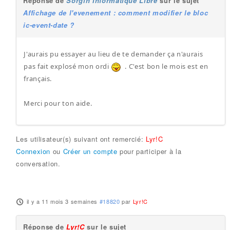
Réponse de
Sorgin Informatique Libre
sur le sujet
Affichage de l'evenement : comment modifier le bloc
ic-event-date ?
J'aurais pu essayer au lieu de te demander ça n'aurais
pas fait explosé mon ordi
. C'est bon le mois est en
français.
Merci pour ton aide.
Les utilisateur(s) suivant ont remercié:
Lyr!C
Connexion
ou
Créer un compte
pour participer à la
conversation.
il y a 11 mois 3 semaines
#18820
par
Lyr!C
Réponse de
Lyr!C
sur le sujet