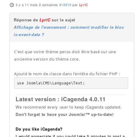
il y a 11 mois 3 semaines
#18816
par
Lyr!C
Réponse de
Lyr!C
sur le sujet
Affichage de l'evenement : comment modifier le bloc
ic-event-date ?
C'est que votre thème perso doit être basé sur une
ancienne version du thème core.
Ajouté le nom de classe dans l'entête du fichier PHP :
use Joomla\CMS\Language\Text;
Latest version : iCagenda 4.0.11
We recommend every user to keep iCagenda updated.
Don't forget to have your Joomla!™ up-to-date!
Do you like iCagenda?
I would appreciate if you could take 5 minutes to post a