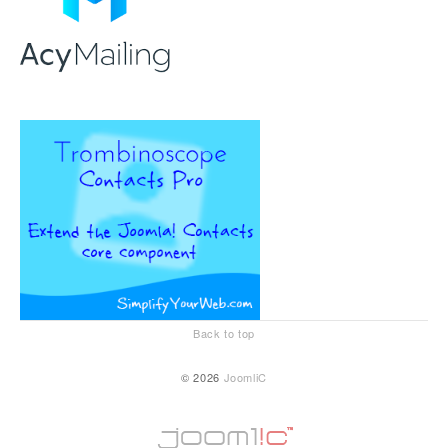
Back to top
© 2026
JoomliC