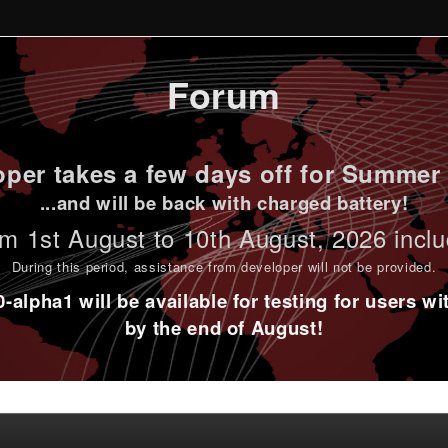
Forum
per takes a few days off for Summer 
...and will be back with charged battery!
m 1st
August to 10th August
, 2026 incl
During this period,
assistance from developer will not be provided
.
alpha1 will be available for testing for users w
by the end of August!