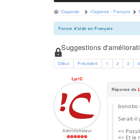
iCagenda
iCagenda - Français
Forum d'aide en Français
Suggestions d'améliorat
Début
Précédent
1
2
3
4
Lyr!C
Réponse de
bonobo é
Serait-i
Administrateur
=> Possi
=> Et le