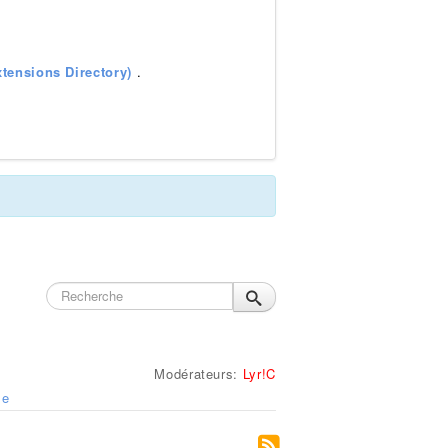
tensions Directory)
.
Modérateurs:
Lyr!C
le