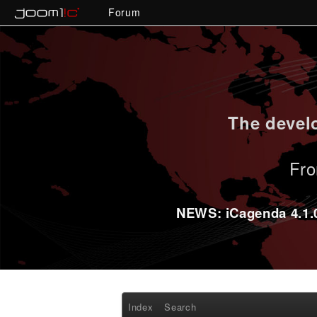
Forum
The develo
Fro
NEWS: iCagenda 4.1.0-
Index
Search