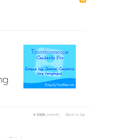
© 2026
JoomliC
Back to top