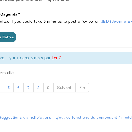
 iCagenda?
ciate if you could take 5 minutes to post a review on
JED (Joomla Ex
on: il y a 13 ans 6 mois par
Lyr!C
.
rrouillé.
5
6
7
8
9
Suivant
Fin
Suggestions d'améliorations - ajout de fonctions du composant / modu