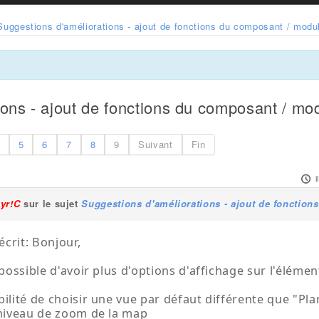
Suggestions d'améliorations - ajout de fonctions du composant / modu
ions - ajout de fonctions du composant / mo
5
6
7
8
9
Suivant
Fin
i
Lyr!C
sur le sujet
Suggestions d'améliorations - ajout de fonctio
crit: Bonjour,
l possible d'avoir plus d'options d'affichage sur l'élém
bilité de choisir une vue par défaut différente que "Plan
 niveau de zoom de la map