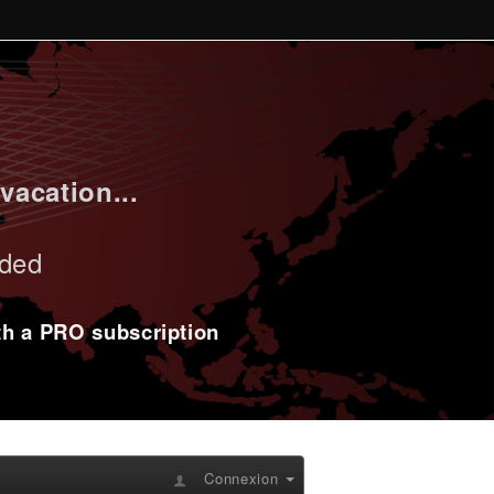
vacation...
uded
ith a PRO subscription
Connexion