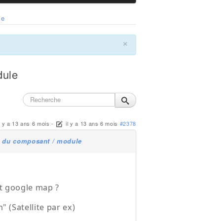
le
×
dule
l y a 13 ans 6 mois
-
il y a 13 ans 6 mois
#2378
ns du composant / module
ent google map ?
" (Satellite par ex)