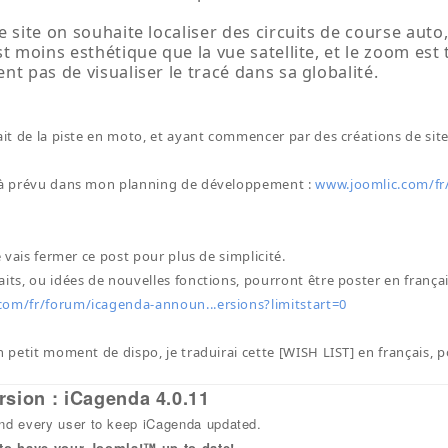
e site on souhaite localiser des circuits de course auto, 
st moins esthétique que la vue satellite, et le zoom es
nt pas de visualiser le tracé dans sa globalité.
fait de la piste en moto, et ayant commencer par des créations de sit
éjà prévu dans mon planning de développement :
www.joomlic.com/fr
je vais fermer ce post pour plus de simplicité.
its, ou idées de nouvelles fonctions, pourront être poster en français
com/fr/forum/icagenda-announ...ersions?limitstart=0
n petit moment de dispo, je traduirai cette [WISH LIST] en français, 
rsion : iCagenda 4.0.11
 every user to keep iCagenda updated.
 to have your Joomla!™ up-to-date!