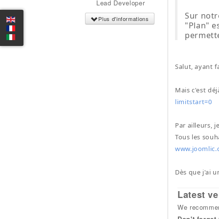
Lead Developer
Sur notr
Plus d'informations
"Plan" e
permette
Salut, ayant 
Mais c'est d
limitstart=0
Par ailleurs, 
Tous les souha
www.joomlic.
Dès que j'ai u
Latest ve
We recommend
Don't forget