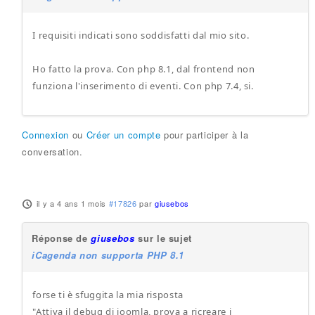
I requisiti indicati sono soddisfatti dal mio sito.
Ho fatto la prova. Con php 8.1, dal frontend non
funziona l'inserimento di eventi. Con php 7.4, si.
Connexion
ou
Créer un compte
pour participer à la
conversation.
il y a 4 ans 1 mois
#17826
par
giusebos
Réponse de
giusebos
sur le sujet
iCagenda non supporta PHP 8.1
forse ti è sfuggita la mia risposta
"Attiva il debug di joomla, prova a ricreare i