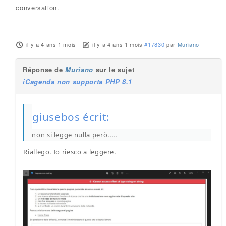
conversation.
il y a 4 ans 1 mois
-
il y a 4 ans 1 mois
#17830
par
Muriano
Réponse de
Muriano
sur le sujet
iCagenda non supporta PHP 8.1
giusebos écrit:
non si legge nulla però.....
Riallego. Io riesco a leggere.