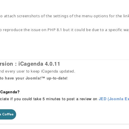
e to attach screenshots of the settings of the menu options for the li
to reproduce the issue on PHP 8.1 but it could be due to a specific w
rsion : iCagenda 4.0.11
 every user to keep iCagenda updated.
 to have your Joomla!™ up-to-date!
 iCagenda?
ciate if you could take 5 minutes to post a review on
JED (Joomla Ex