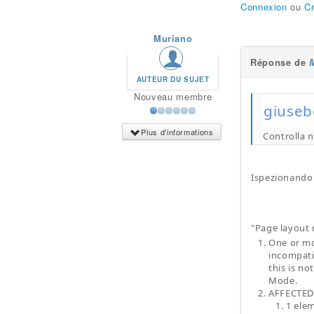
Connexion
ou
C
Muriano
Réponse de
AUTEUR DU SUJET
Nouveau membre
giusebo
Plus d'informations
Controlla n
Ispezionando l
"Page layout
One or mo
incompati
this is n
Mode.
AFFECTE
1 ele