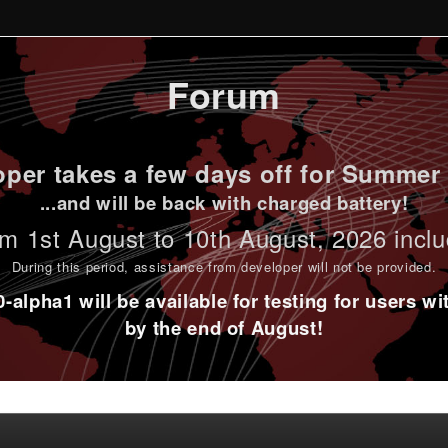
Forum
per takes a few days off for Summer 
...and will be back with charged battery!
m 1st
August to 10th August
, 2026 incl
During this period,
assistance from developer will not be provided
.
alpha1 will be available for testing for users w
by the end of August!