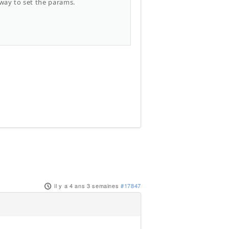
 way to set the params.
il y a 4 ans 3 semaines
#17847