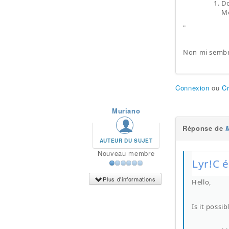
D
Mo
"
Non mi sembra
Connexion
ou
C
Muriano
Réponse de
AUTEUR DU SUJET
Nouveau membre
Lyr!C é
Plus d'informations
Hello,
Is it possi