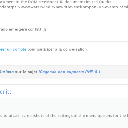
ocument in the DOM treeModeURLdocumentLimited Quirks
dehttps://www.waterwind.it/new/it/eventi/proponi-un-evento.htm
no emergere conflitti Js
réer un compte
pour participer à la conversation.
Muriano
sur le sujet
iCagenda non supporta PHP 8.1
crit:
ble to attach screenshots of the settings of the menu options for the