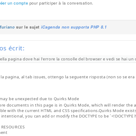
réer un compte
pour participer à la conversation.
Muriano
sur le sujet
iCagenda non supporta PHP 8.1
s écrit:
ella pagina dove hai l'errore la consolle del browser e vedi se hai un c
a pagina, al tab issues, ottengo la seguente risposta (non so se era l
 may be unexpected due to Quirks Mode
re documents in this page is in Quirks Mode, which will render the 
ble with the current HTML and CSS specifications.Quirks Mode exists 
ot intentional, you can add or modify the DOCTYPE to be `<!DOCTYPE 
D RESOURCES
ment