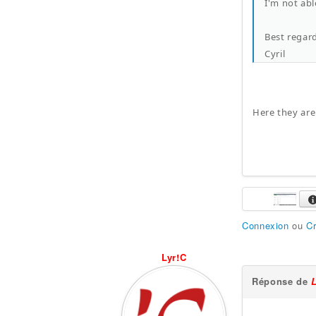
I'm not abl
Best regar
Cyril
Here they are.
Connexion
ou
C
Lyr!C
Réponse de