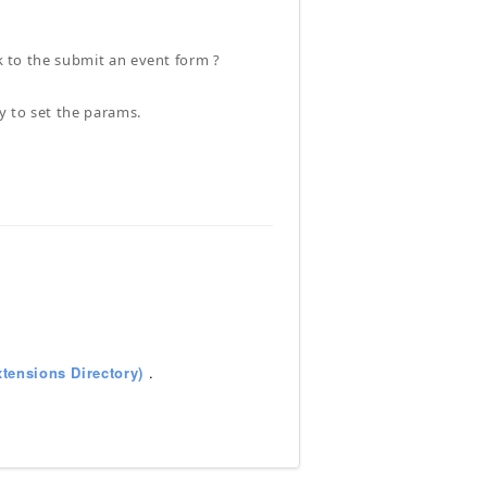
nk to the submit an event form ?
ay to set the params.
tensions Directory)
.