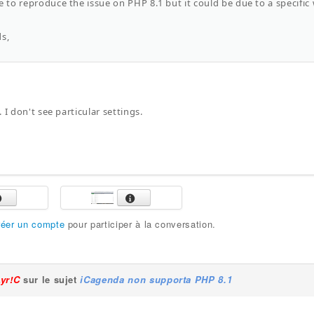
e to reproduce the issue on PHP 8.1 but it could be due to a specific
ds,
 I don't see particular settings.
réer un compte
pour participer à la conversation.
Lyr!C
sur le sujet
iCagenda non supporta PHP 8.1