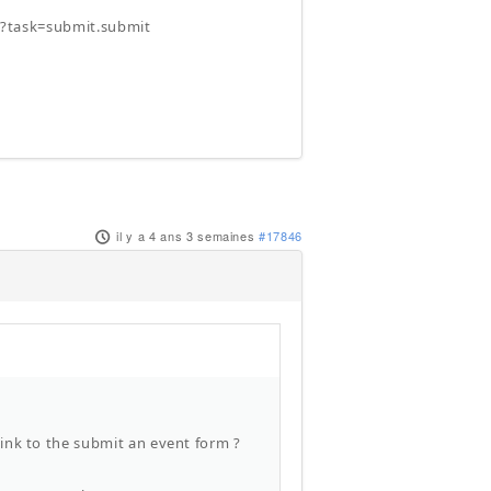
l?task=submit.submit
il y a 4 ans 3 semaines
#17846
 link to the submit an event form ?