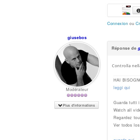
Connexion
ou
C
giusebos
Réponse de
Controlla nell
HAI BISOGN
leggi qui
Modérateur
Guarda tutti 
Plus d'informations
Watch all vid
Regardez tou
Ver todos los
guarda qui