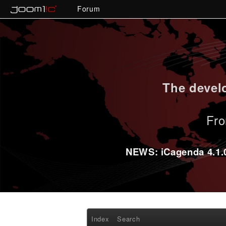
Forum
The develo
Fro
NEWS: iCagenda 4.1.0-
Index
Search