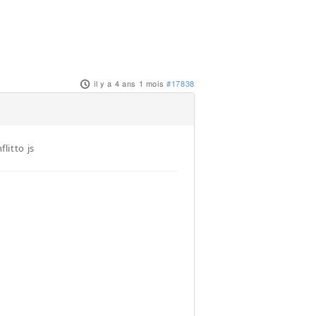
il y a 4 ans 1 mois
#17838
litto js