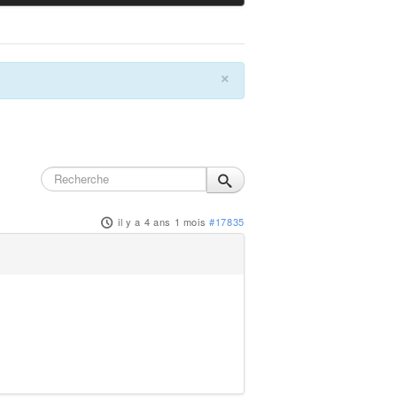
×
il y a 4 ans 1 mois
#17835