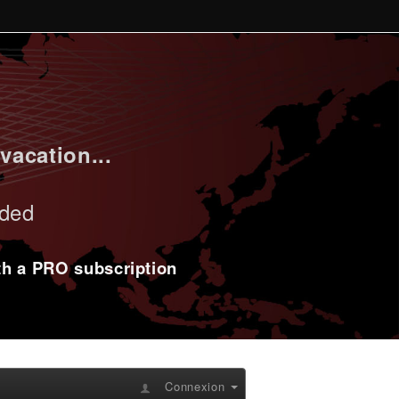
vacation...
uded
ith a PRO subscription
Connexion