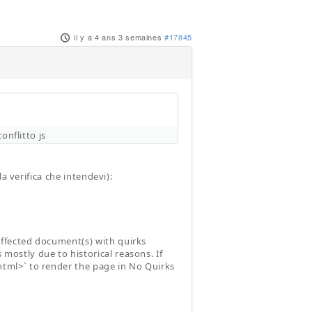
il y a 4 ans 3 semaines
#17845
onflitto js
a verifica che intendevi):
affected document(s) with quirks
mostly due to historical reasons. If
html>` to render the page in No Quirks