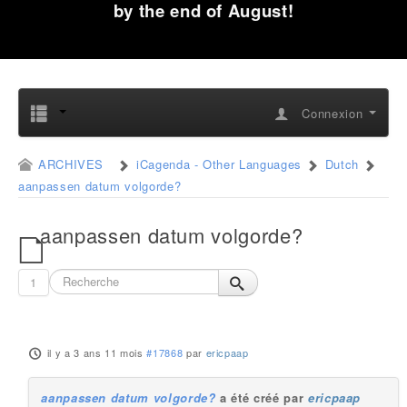
by the end of August!
Connexion
ARCHIVES
iCagenda - Other Languages
Dutch
aanpassen datum volgorde?
aanpassen datum volgorde?
1
il y a 3 ans 11 mois
#17868
par
ericpaap
aanpassen datum volgorde?
a été créé par
ericpaap