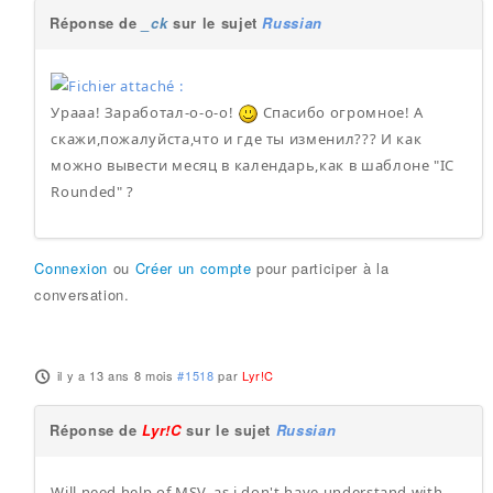
Réponse de
_ck
sur le sujet
Russian
Урааа! Заработал-о-о-о!
Спасибо огромное! А
скажи,пожалуйста,что и где ты изменил??? И как
можно вывести месяц в календарь,как в шаблоне "IC
Rounded" ?
Connexion
ou
Créer un compte
pour participer à la
conversation.
il y a 13 ans 8 mois
#1518
par
Lyr!C
Réponse de
Lyr!C
sur le sujet
Russian
Will need help of MSV, as i don't have understand with