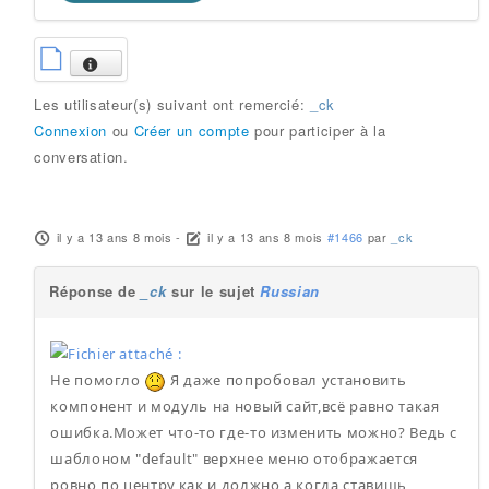
Les utilisateur(s) suivant ont remercié:
_ck
Connexion
ou
Créer un compte
pour participer à la
conversation.
il y a 13 ans 8 mois
-
il y a 13 ans 8 mois
#1466
par
_ck
Réponse de
_ck
sur le sujet
Russian
Не помогло
Я даже попробовал установить
компонент и модуль на новый сайт,всё равно такая
ошибка.Может что-то где-то изменить можно? Ведь с
шаблоном "default" верхнее меню отображается
ровно по центру,как и должно,а когда ставишь