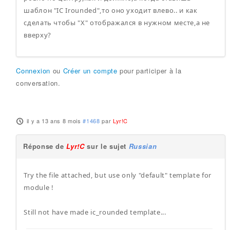
шаблон "IC Irounded",то оно уходит влево.. и как
сделать чтобы "X" отображался в нужном месте,а не
вверху?
Connexion
ou
Créer un compte
pour participer à la
conversation.
il y a 13 ans 8 mois
#1468
par
Lyr!C
Réponse de
Lyr!C
sur le sujet
Russian
Try the file attached, but use only "default" template for
module !
Still not have made ic_rounded template...