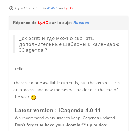
il y a 13 ans 8 mois
#1457
par
Lyr!C
Réponse de
Lyr!C
sur le sujet
Russian
_ck écrit: И где можно скачать
дополнительные шаблоны к календарю
IC agenda ?
Hello,
There's no one available currently, but the version 1.3 is
on process, and new themes will be done in the end of
the year
Latest version : iCagenda 4.0.11
We recommend every user to keep iCagenda updated.
Don't forget to have your Joomla!™ up-to-date!