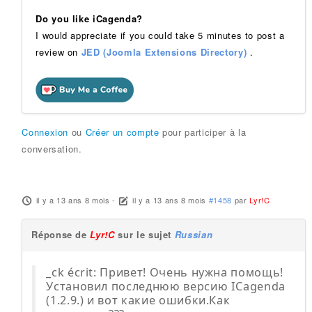
Do you like iCagenda?
I would appreciate if you could take 5 minutes to post a
review on
JED (Joomla Extensions Directory)
.
Connexion
ou
Créer un compte
pour participer à la
conversation.
il y a 13 ans 8 mois
-
il y a 13 ans 8 mois
#1458
par
Lyr!C
Réponse de
Lyr!C
sur le sujet
Russian
_ck écrit: Привет! Очень нужна помощь!
Установил последнюю версию ICagenda
(1.2.9.) и вот какие ошибки.Как