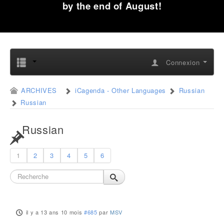
by the end of August!
Connexion
ARCHIVES
iCagenda - Other Languages
Russian
Russian
Russian
1
2
3
4
5
6
il y a 13 ans 10 mois
#685
par
MSV