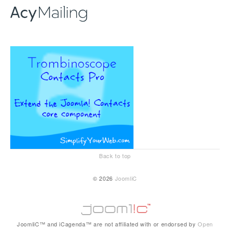
Back to top
© 2026
JoomliC
JoomliC™ and iCagenda™ are not affiliated with or endorsed by
Open