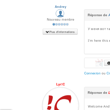
Andrey
Réponse de
Nouveau membre
У меня вот т
Plus d'informations
I'm here this
Connexion
ou
C
Lyr!C
Réponse de
Welcome And