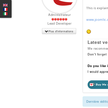
This is explai
Administrateur
www.joomlic.
Lead Developer
Plus d'informations
Latest ve
We recommend
Don't forget
Do you like
I would appre
Dernière éditi