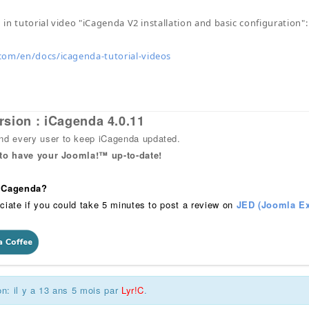
n in tutorial video "iCagenda V2 installation and basic configuration":
com/en/docs/icagenda-tutorial-videos
rsion : iCagenda 4.0.11
 every user to keep iCagenda updated.
 to have your Joomla!™ up-to-date!
 iCagenda?
ciate if you could take 5 minutes to post a review on
JED (Joomla Ex
on: il y a 13 ans 5 mois par
Lyr!C
.