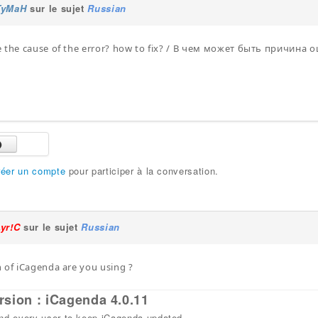
TyMaH
sur le sujet
Russian
e the cause of the error? how to fix? / В чем может быть причина
réer un compte
pour participer à la conversation.
Lyr!C
sur le sujet
Russian
 of iCagenda are you using ?
rsion : iCagenda 4.0.11
 every user to keep iCagenda updated.