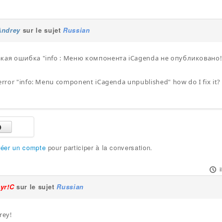
Andrey
sur le sujet
Russian
акая ошибка "info : Меню компонента iCagenda не опубликовано!
 error "info: Menu component iCagenda unpublished" how do I fix it?
réer un compte
pour participer à la conversation.
i
Lyr!C
sur le sujet
Russian
rey!