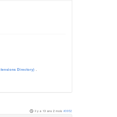
tensions Directory)
.
il y a 13 ans 2 mois
#3952