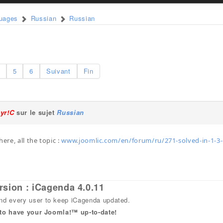
guages
Russian
Russian
5
6
Suivant
Fin
Lyr!C
sur le sujet
Russian
here, all the topic :
www.joomlic.com/en/forum/ru/271-solved-in-1-3-
rsion : iCagenda 4.0.11
 every user to keep iCagenda updated.
 to have your Joomla!™ up-to-date!