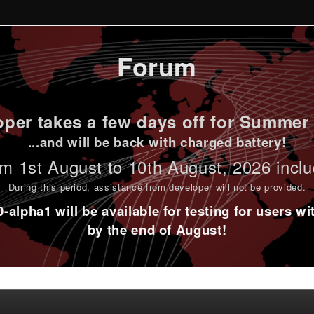
Forum
per takes a few days off for Summer 
...and will be back with charged battery!
m 1st
August to 10th August
, 2026 incl
During this period,
assistance from developer will not be provided
.
alpha1 will be available for testing for users w
by the end of August!