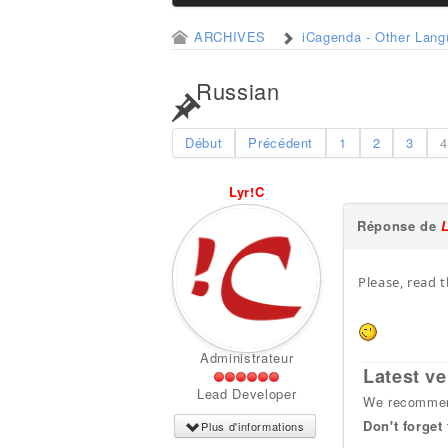
ARCHIVES
iCagenda - Other Lan
Russian
Début
Précédent
1
2
3
4
Lyr!C
Réponse de
Please, read t
Administrateur
Latest ve
Lead Developer
We recommend
Don't forget
Plus d'informations