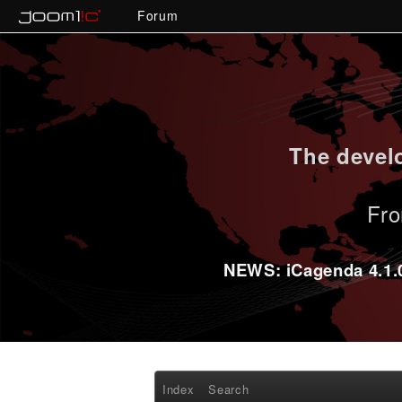
Forum
The develo
Fro
NEWS: iCagenda 4.1.0-
Index
Search