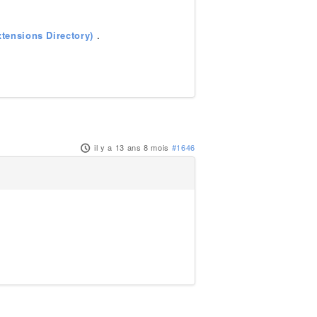
tensions Directory)
.
il y a 13 ans 8 mois
#1646