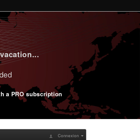
vacation...
uded
ith a PRO subscription
Connexion