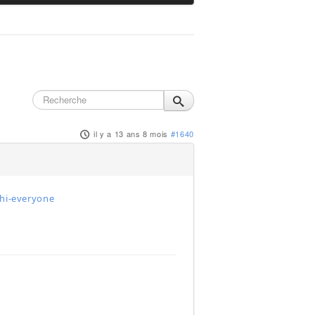
il y a 13 ans 8 mois
#1640
hi-everyone