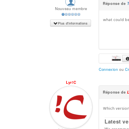
Réponse de
Nouveau membre
what could b
Plus d'informations
Connexion
ou
C
Lyr!C
Réponse de
Which version
Latest ve
We recommend