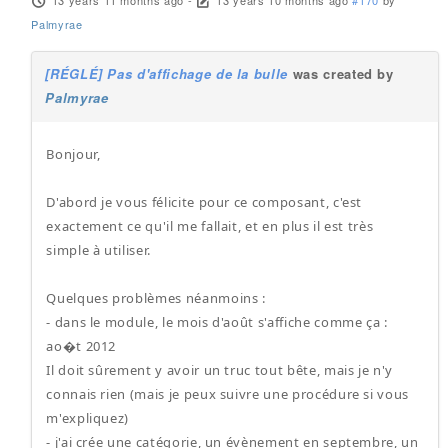
13 years 11 months ago
-
13 years 10 months ago
#170
by
Palmyrae
[RÉGLÉ] Pas d'affichage de la bulle
was created by
Palmyrae
Bonjour,
D'abord je vous félicite pour ce composant, c'est
exactement ce qu'il me fallait, et en plus il est très
simple à utiliser.
Quelques problèmes néanmoins :
- dans le module, le mois d'août s'affiche comme ça :
ao�t 2012
Il doit sûrement y avoir un truc tout bête, mais je n'y
connais rien (mais je peux suivre une procédure si vous
m'expliquez)
- j'ai crée une catégorie, un évènement en septembre, un