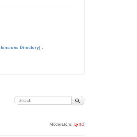
tensions Directory)
.
Moderators:
Lyr!C