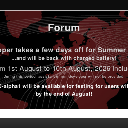
Forum
per takes a few days off for Summer 
...and will be back with charged battery!
m 1st
August to 10th August
, 2026 incl
During this period,
assistance from developer will not be provided
.
alpha1 will be available for testing for users w
by the end of August!