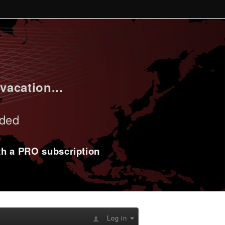
vacation...
uded
ith a PRO subscription
Log in