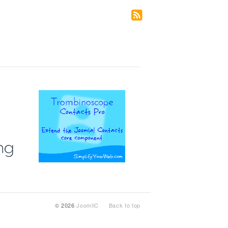
© 2026
JoomliC
Back to top