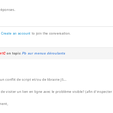
réponses.
r
Create an account
to join the conversation.
yr!C
on topic
Pb sur menus déroulants
 un conflit de script et/ou de librairie JS...
e de visiter un lien en ligne avec le problème visible? (afin d'inspecter
ment,