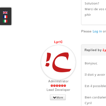
Solution?
Merci de vos 
phlr
Please
Log in
o
Lyr!C
Replied by
L
Bonjour,
Il doit y avoir
Administrator
Est-il possibl
Lead Developer
Bien cordiale
More
Cyril