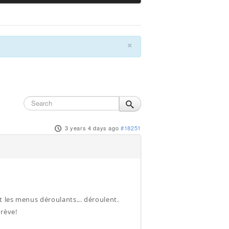
×
3 years 4 days ago
#18251
 les menus déroulants... déroulent.
grève!