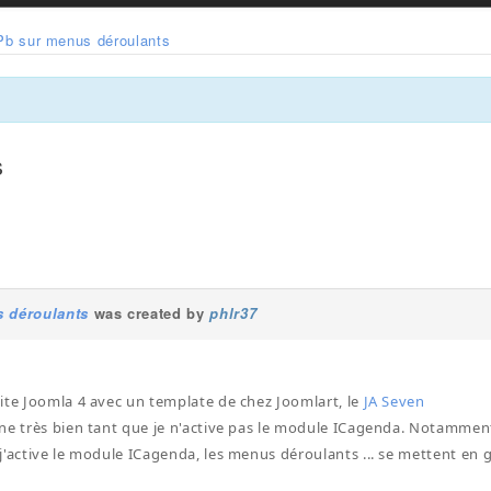
Pb sur menus déroulants
s
 déroulants
was created by
phlr37
ite Joomla 4 avec un template de chez Joomlart, le
JA Seven
ne très bien tant que je n'active pas le module ICagenda. Notamment
j'active le module ICagenda, les menus déroulants ... se mettent en 