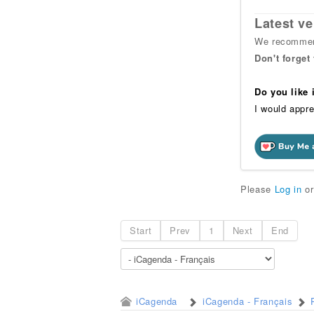
Latest ve
We recommend
Don't forget
Do you like
I would appre
Please
Log in
o
Start
Prev
1
Next
End
iCagenda
iCagenda - Français