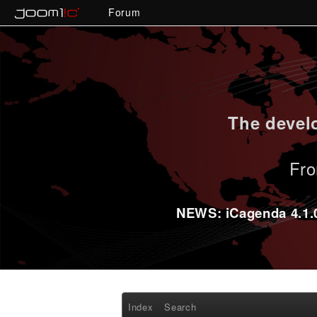
Forum
The develo
Fro
NEWS: iCagenda 4.1.0-
Index
Search