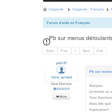
iCagenda
iCagenda - Français
Forum d'aide en Français
Pb sur menus déroulant
Start
Prev
1
Next
End
phlr37
Pb sur menus
TOPIC AUTHOR
New Member
Bonjour,
Je monte un s
More
Tout fonction
Mais dès que 
Explication?