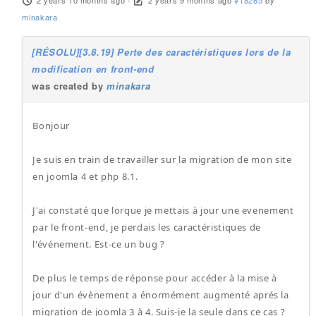
2 years 10 months ago
-
2 years 9 months ago
#18285
by
minakara
[RÉSOLU][3.8.19] Perte des caractéristiques lors de la
modification en front-end
was created by
minakara
Bonjour
Je suis en train de travailler sur la migration de mon site
en joomla 4 et php 8.1.
J'ai constaté que lorque je mettais à jour une evenement
par le front-end, je perdais les caractéristiques de
l'événement. Est-ce un bug ?
De plus le temps de réponse pour accéder à la mise à
jour d'un évènement a énormément augmenté aprés la
migration de joomla 3 à 4. Suis-je la seule dans ce cas ?