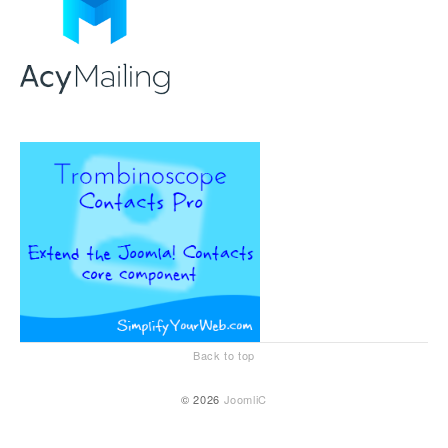
Back to top
© 2026
JoomliC