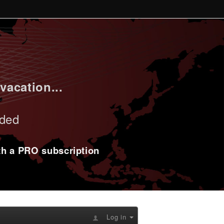
vacation...
uded
ith a PRO subscription
Log in