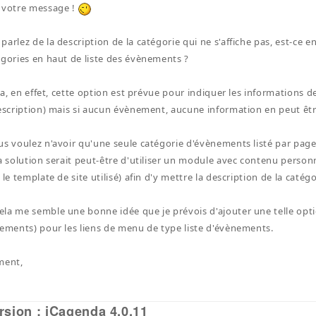
 votre message !
arlez de la description de la catégorie qui ne s'affiche pas, est-ce en 
égories en haut de liste des évènements ?
ela, en effet, cette option est prévue pour indiquer les informations d
description) mais si aucun évènement, aucune information en peut être
us voulez n'avoir qu'une seule catégorie d'évènements listé par page
la solution serait peut-être d'utiliser un module avec contenu person
 le template de site utilisé) afin d'y mettre la description de la catégo
la me semble une bonne idée que je prévois d'ajouter une telle opti
nements) pour les liens de menu de type liste d'évènements.
ment,
rsion : iCagenda 4.0.11