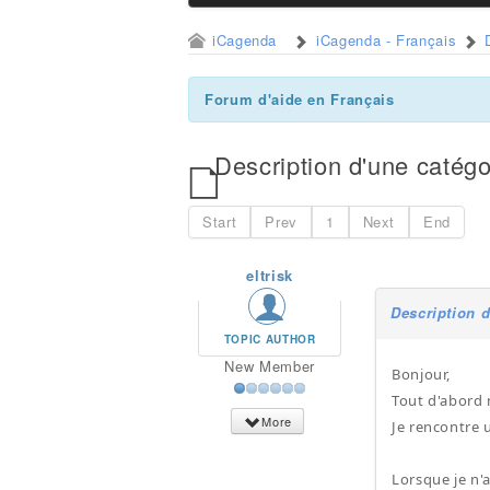
iCagenda
iCagenda - Français
Forum d'aide en Français
Description d'une catég
Start
Prev
1
Next
End
eltrisk
Description 
TOPIC AUTHOR
New Member
Bonjour,
Tout d'abord 
More
Je rencontre 
Lorsque je n'