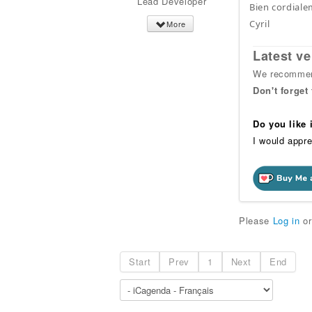
Lead Developer
Bien cordiale
Cyril
More
Latest ve
We recommend
Don't forget
Do you like
I would appre
Please
Log in
o
Start
Prev
1
Next
End