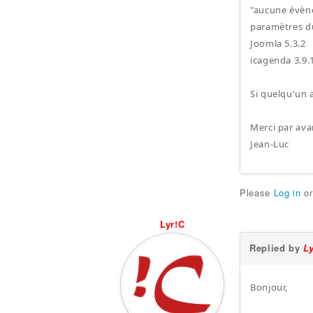
"aucune évène
paramètres du
Joomla 5.3.2
icagenda 3.9.
Si quelqu'un 
Merci par av
Jean-Luc
Please
Log in
o
Lyr!C
Replied by
L
Bonjour,