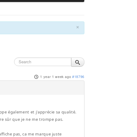
×
1 year 1 week ago
#18796
ppe également et j'apprécie sa qualité.
tre sûr que je ne me trompe pas.
affiche pas, ca me marque juste