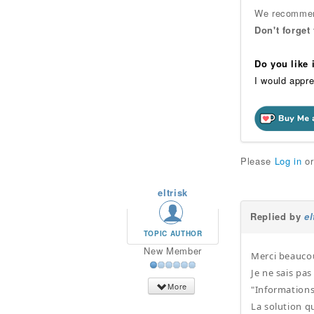
We recommend
Don't forget
Do you like
I would appre
Please
Log in
o
eltrisk
Replied by
el
TOPIC AUTHOR
New Member
Merci beaucou
Je ne sais pas
More
"Informations 
La solution q