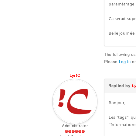
paramétrage e
Ca serait sup
Belle journée
The following u
Please
Log in
o
Lyr!C
Replied by
L
Bonjour,
Les "tags", qu
"Informations
Administrator