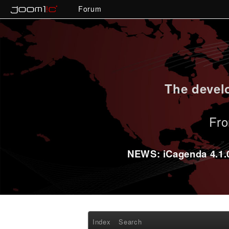
Forum
The develo
Fro
NEWS: iCagenda 4.1.0-
Index
Search