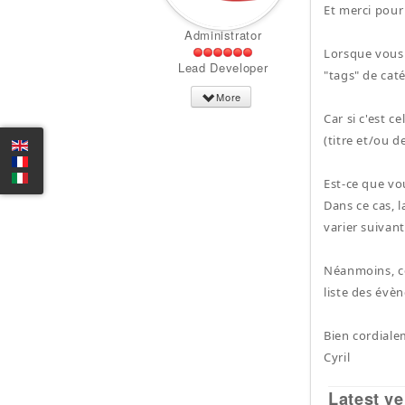
Et merci pour
Administrator
Lorsque vous p
Lead Developer
"tags" de cat
More
Car si c'est c
(titre et/ou 
Est-ce que vo
Dans ce cas, 
varier suivant
Néanmoins, ce
liste des évè
Bien cordiale
Cyril
Latest ve