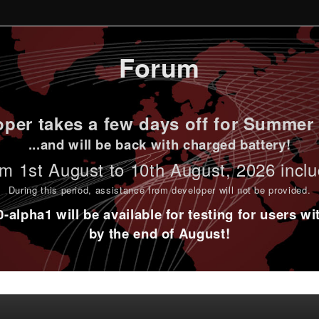
Forum
per takes a few days off for Summer 
...and will be back with charged battery!
m 1st
August to 10th August
, 2026 incl
During this period,
assistance from developer will not be provided
.
alpha1 will be available for testing for users w
by the end of August!