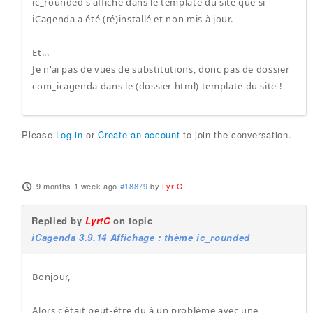
ic_rounded s'affiche dans le template du site que si
iCagenda a été (ré)installé et non mis à jour.
Et...
Je n'ai pas de vues de substitutions, donc pas de dossier
com_icagenda dans le (dossier html) template du site !
Please
Log in
or
Create an account
to join the conversation.
9 months 1 week ago
#18879
by
Lyr!C
Replied by
Lyr!C
on topic
iCagenda 3.9.14 Affichage : thème ic_rounded
Bonjour,
Alors c'était peut-être du à un problème avec une