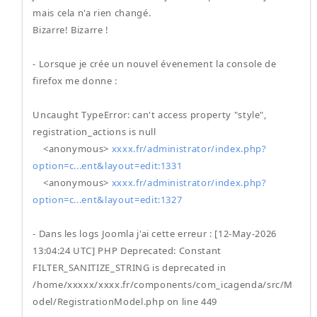
mais cela n'a rien changé.
Bizarre! Bizarre !
- Lorsque je crée un nouvel évenement la console de
firefox me donne :
Uncaught TypeError: can't access property "style",
registration_actions is null
<anonymous>
xxxx.fr/administrator/index.php?
option=c...ent&layout=edit:1331
<anonymous>
xxxx.fr/administrator/index.php?
option=c...ent&layout=edit:1327
- Dans les logs Joomla j'ai cette erreur : [12-May-2026
13:04:24 UTC] PHP Deprecated: Constant
FILTER_SANITIZE_STRING is deprecated in
/home/xxxxx/xxxx.fr/components/com_icagenda/src/M
odel/RegistrationModel.php on line 449