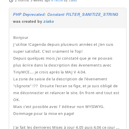
2 months 3 weeks ago
#19056
by
ziako
PHP Deprecated: Constant FILTER_SANITIZE_STRING
was created by
ziako
Bonjour
J'utilise !Cagenda depuis plusieurs années et j'en suis
super satisfait. C'est vraiment le Top!
Depuis quelques mois j'ai constaté que je ne pouvais
plus écrire dans la description des évenements avec
TinyMCE.... je crois après la MAJ V 4.04.
La zone de saisie de la description de l'évenement
"clignote" !?? Ensuite l'ecran se fige, et je suis obligé de
me déconnecter et relancer le site. En front-end tout est
OK.
Mais c'est possible avec l' éditeur non WYSIWYG.
Dommage pour la mise en page!
J'ai fait les dernieres Mises à jour 4.05 puis 4.06 ce jour ...