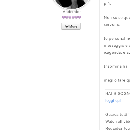
più.
Moderator
Non so se que
servono.
More
Io personalme
messaggio e c
icagenda, è a
Insomma hai v
meglio fare q
HAI BISOGN
leggi qui
Guarda tutti 
Watch all vid
Regardez tou