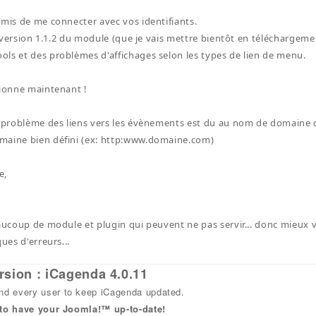
rmis de me connecter avec vos identifiants.
la version 1.1.2 du module (que je vais mettre bientôt en téléchargeme
ls et des problèmes d'affichages selon les types de lien de menu.
tionne maintenant !
e problème des liens vers les évènements est du au nom de domaine qu
maine bien défini (ex: http:www.domaine.com)
e,
eaucoup de module et plugin qui peuvent ne pas servir... donc mieux
ques d'erreurs...
rsion : iCagenda 4.0.11
 every user to keep iCagenda updated.
 to have your Joomla!™ up-to-date!