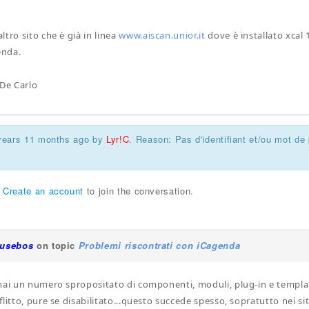
tro sito che è già in linea
www.aiscan.unior.it
dove è installato xcal 1
enda.
 De Carlo
 years 11 months ago by
Lyr!C
. Reason: Pas d'identifiant et/ou mot de 
r
Create an account
to join the conversation.
iusebos
on topic
Problemi riscontrati con iCagenda
hai un numero spropositato di componenti, moduli, plug-in e templ
litto, pure se disabilitato...questo succede spesso, sopratutto nei sit