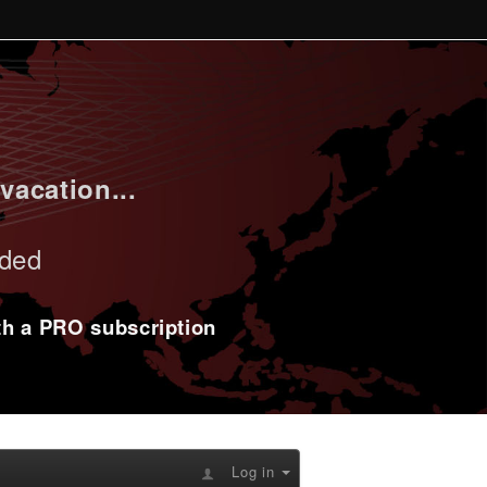
vacation...
uded
ith a PRO subscription
Log in