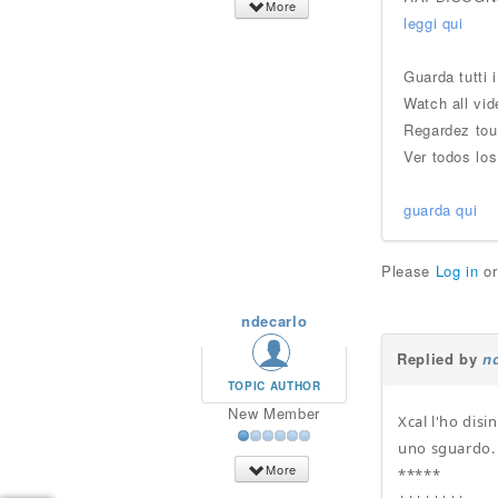
More
leggi qui
Guarda tutti 
Watch all vid
Regardez tou
Ver todos los
guarda qui
Please
Log in
o
ndecarlo
Replied by
n
TOPIC AUTHOR
New Member
Xcal l'ho disi
uno sguardo.
More
*****