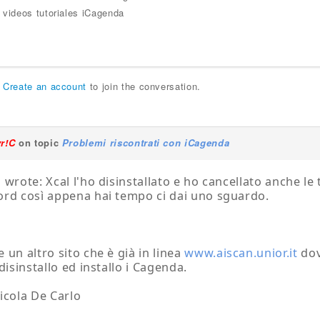
 videos tutoriales iCagenda
r
Create an account
to join the conversation.
yr!C
on topic
Problemi riscontrati con iCagenda
 wrote: Xcal l'ho disinstallato e ho cancellato anche le 
rd così appena hai tempo ci dai uno sguardo.
 un altro sito che è già in linea
www.aiscan.unior.it
dov
disinstallo ed installo i Cagenda.
icola De Carlo