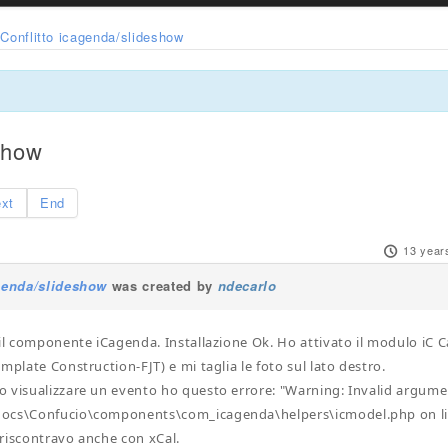
Conflitto icagenda/slideshow
eshow
xt
End
13 year
agenda/slideshow
was created by
ndecarlo
 il componente iCagenda. Installazione Ok. Ho attivato il modulo iC 
mplate Construction-FJT) e mi taglia le foto sul lato destro.
 visualizzare un evento ho questo errore: "Warning: Invalid argumen
ocs\Confucio\components\com_icagenda\helpers\icmodel.php on li
riscontravo anche con xCal.