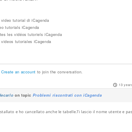
i video tutorial di iCagenda
eo tutorials iCagenda
tes les vidéos tutoriels iCagenda
 videos tutoriales iCagenda
r
Create an account
to join the conversation.
13 year
decarlo
on topic
Problemi riscontrati con iCagenda
nstallato e ho cancellato anche le tabelle.Ti lascio il nome utente e 