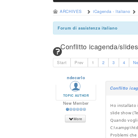
ARCHIVES
iCagenda - Italiano
Forum di assistenza italiano
Conflitto icagenda/slid
Start
Prev
1
2
3
4
Ne
ndecarlo
Conflitto ic
TOPIC AUTHOR
New Member
Ho installato
slide show (Te
More
Quando voglio
C:\xampp\htd
Problemi che 