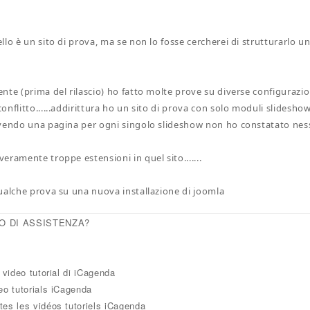
llo è un sito di prova, ma se non lo fosse cercherei di strutturarlo 
nte (prima del rilascio) ho fatto molte prove su diverse configurazi
onflitto......addirittura ho un sito di prova con solo moduli slidesho
vendo una pagina per ogni singolo slideshow non ho constatato ne
eramente troppe estensioni in quel sito.......
ualche prova su una nuova installazione di joomla
O DI ASSISTENZA?
i video tutorial di iCagenda
eo tutorials iCagenda
tes les vidéos tutoriels iCagenda