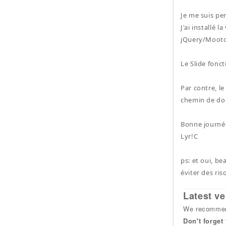
Je me suis pe
J'ai installé 
jQuery/Mootoo
Le Slide fonc
Par contre, l
chemin de do
Bonne journé
Lyr!C
ps: et oui, b
éviter des ris
Latest ve
We recommend
Don't forget