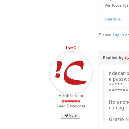
Ver todos los
guarda qui
Please
Log in
o
Lyr!C
Replied by
L
ndecarlo
e passwo
*****
*******
Administrator
Ho anche
Lead Developer
consigli 
More
Grazie N