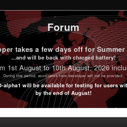
Forum
per takes a few days off for Summer 
...and will be back with charged battery!
m 1st
August to 10th August
, 2026 incl
During this period,
assistance from developer will not be provided
.
alpha1 will be available for testing for users w
by the end of August!