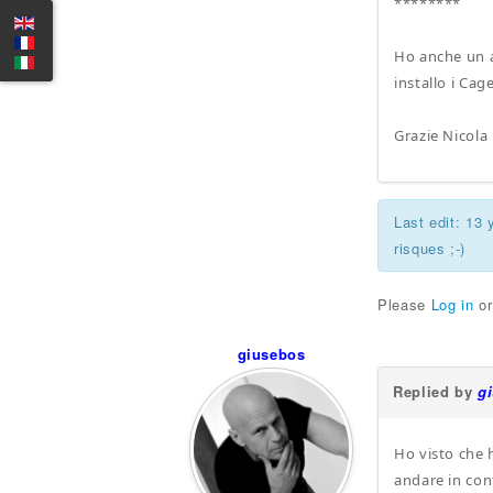
********
Ho anche un al
installo i Cag
Grazie Nicola
Last edit: 13
risques ;-)
Please
Log in
o
giusebos
Replied by
g
Ho visto che 
andare in conf