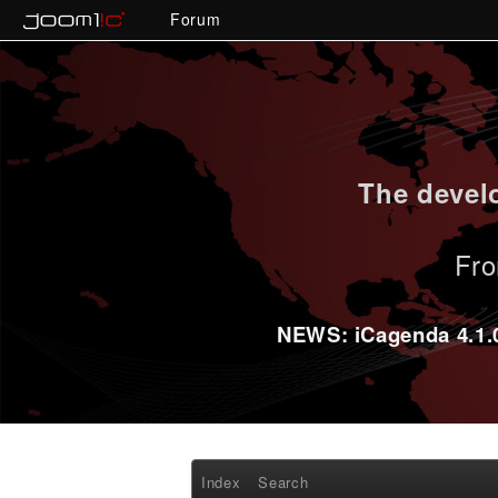
Forum
The develo
Fro
NEWS: iCagenda 4.1.0-
Index
Search