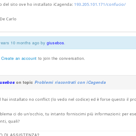
zo del sito ove ho installato iCagenda:
193.205.101.171/confucio/
 De Carlo
 years 10 months ago by
giusebos
.
r
Create an account
to join the conversation.
iusebos
on topic
Problemi riscontrati con iCagenda
 hai installato no conflict (lo vedo nel codice) ed è forse questo il p
oblema ci do un'occhio, tu intanto forniscimi più informazioni: per ese
nti, quali?
O DI ASSISTENZA?