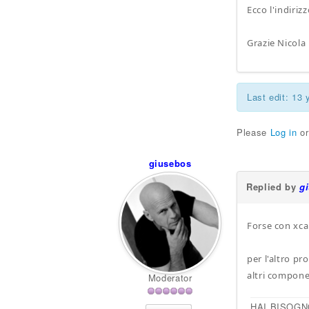
Ecco l'indiriz
Grazie Nicola
Last edit: 13
Please
Log in
o
giusebos
Replied by
g
Forse con xcal
per l'altro pr
altri compone
Moderator
HAI BISOGN