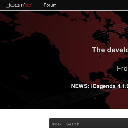
Forum
The develo
Fro
NEWS: iCagenda 4.1.0-
Index
Search