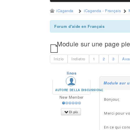
iCagenda
iCagenda - Français
Forum d'aide en Français
Module sur une page ple
Inizio
Indietro
1
2
3
Ava
linos
Module sur u
AUTORE DELLA DISCUSSIONE
New Member
Bonjour,
Di più
Merci pour vo
En ce qui conc