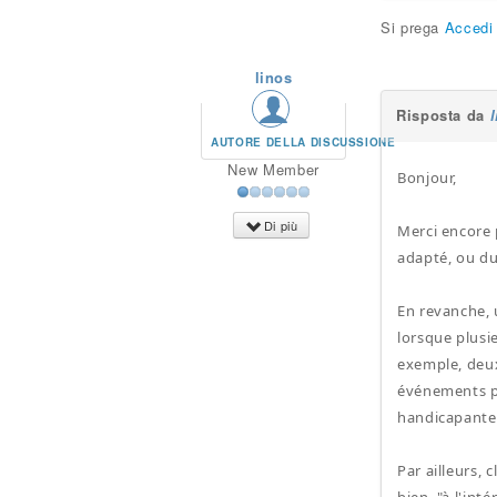
Si prega
Accedi
linos
Risposta da
AUTORE DELLA DISCUSSIONE
New Member
Bonjour,
Di più
Merci encore 
adapté, ou du
En revanche, 
lorsque plusi
exemple, deux
événements po
handicapante
Par ailleurs, 