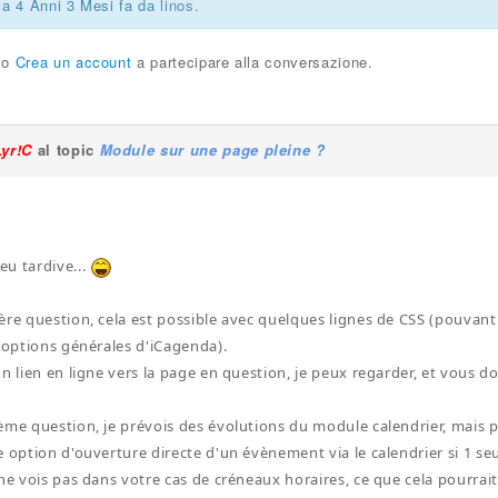
ca 4 Anni 3 Mesi fa da
linos
.
o
Crea un account
a partecipare alla conversazione.
Lyr!C
al topic
Module sur une page pleine ?
u tardive...
ère question, cela est possible avec quelques lignes de CSS (pouvant 
s options générales d'iCagenda).
un lien en ligne vers la page en question, je peux regarder, et vous 
ème question, je prévois des évolutions du module calendrier, mais p
e option d'ouverture directe d'un évènement via le calendrier si 1 se
ne vois pas dans votre cas de créneaux horaires, ce que cela pourrait 