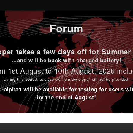
Forum
per takes a few days off for Summer 
...and will be back with charged battery!
m 1st
August to 10th August
, 2026 incl
During this period,
assistance from developer will not be provided
.
alpha1 will be available for testing for users w
by the end of August!