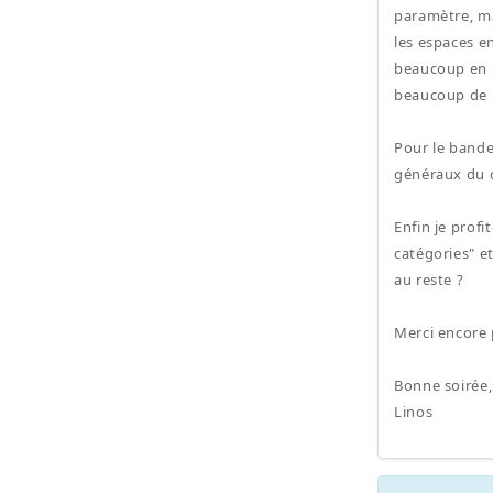
paramètre, ma
les espaces e
beaucoup en li
beaucoup de "
Pour le bande
généraux du ca
Enfin je profi
catégories" e
au reste ?
Merci encore 
Bonne soirée,
Linos