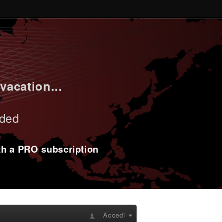
vacation...
uded
ith a PRO subscription
Accedi