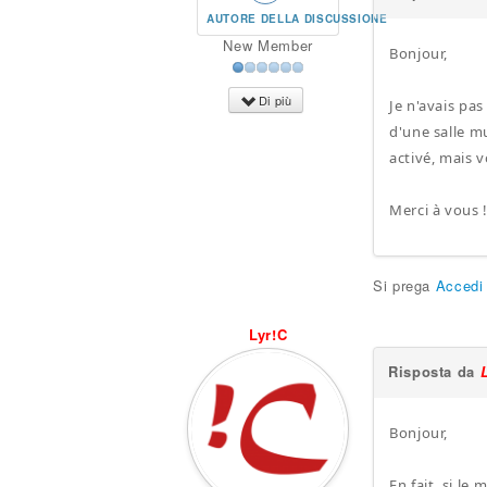
AUTORE DELLA DISCUSSIONE
New Member
Bonjour,
Di più
Je n'avais pas
d'une salle m
activé, mais v
Merci à vous 
Si prega
Accedi
Lyr!C
Risposta da
Bonjour,
En fait, si le