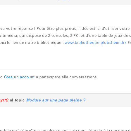
 vu votre réponse ! Pour être plus précis, l'idée est ici d'utiliser vot
ultimédia, qui dispose de 2 consoles, 2 PC, et d'une table de jeux de 
oici le lien de notre bibliothèque :
www.bibliotheque-plobsheim.fr/
Es
!
o
Crea un account
a partecipare alla conversazione.
Lyr!C
al topic
Module sur une page pleine ?
 module ne "s'étire" pas en plein page, cela peut-être du à la position