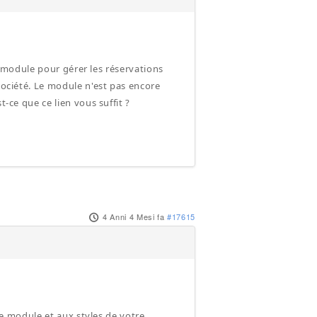
re module pour gérer les réservations
société. Le module n'est pas encore
t-ce que ce lien vous suffit ?
4 Anni 4 Mesi fa
#17615
 de module et aux styles de votre