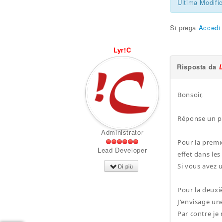
Ultima Modifi
Si prega
Accedi
Lyr!C
Risposta da
Bonsoir,
Réponse un pe
Administrator
Pour la premi
Lead Developer
effet dans le
Si vous avez 
Di più
Pour la deuxi
J'envisage un
Par contre je 