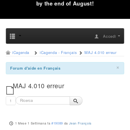
by the end of August!
Accedi
iCagenda
iCagenda - Français
MAJ 4.010 erreur
×
Forum d'aide en Français
MAJ 4.010 erreur
1
1 Mese 1 Settimana fa
#19089
da
Jean François