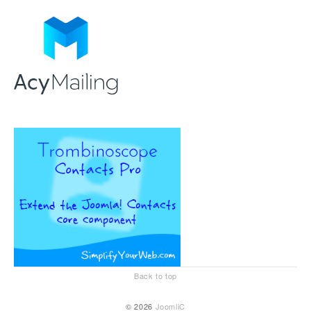
Back to top
© 2026
JoomliC