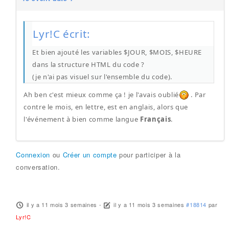
Lyr!C écrit:
Et bien ajouté les variables $JOUR, $MOIS, $HEURE
dans la structure HTML du code ?
(je n'ai pas visuel sur l'ensemble du code).
Ah ben c'est mieux comme ça ! je l'avais oublié
. Par
contre le mois, en lettre, est en anglais, alors que
l'événement à bien comme langue
Français
.
Connexion
ou
Créer un compte
pour participer à la
conversation.
il y a 11 mois 3 semaines
-
il y a 11 mois 3 semaines
#18814
par
Lyr!C