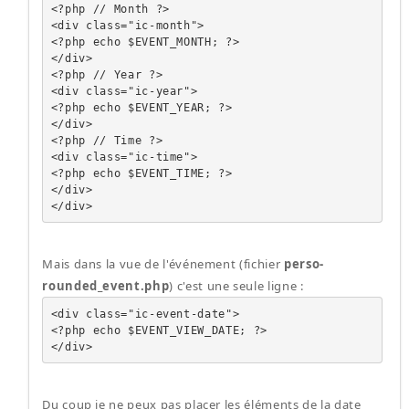
<?php // Month ?>

<div class="ic-month">

<?php echo $EVENT_MONTH; ?>

</div>

<?php // Year ?>

<div class="ic-year">

<?php echo $EVENT_YEAR; ?>

</div>

<?php // Time ?>

<div class="ic-time">

<?php echo $EVENT_TIME; ?>

</div>

</div>
Mais dans la vue de l'événement (fichier
perso-
rounded_event.php
) c'est une seule ligne :
<div class="ic-event-date">

<?php echo $EVENT_VIEW_DATE; ?>

</div>
Du coup je ne peux pas placer les éléments de la date