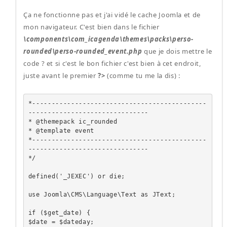
Ça ne fonctionne pas et j'ai vidé le cache Joomla et de
mon navigateur. C'est bien dans le fichier
\components\com_icagenda\themes\packs\perso-
rounded\perso-rounded_event.php
que je dois mettre le
code ? et si c'est le bon fichier c'est bien à cet endroit,
juste avant le premier
?>
(comme tu me la dis) :
*---------------------------------------------
-------------------------------

* @themepack ic_rounded

* @template event

*---------------------------------------------
-------------------------------

*/

defined('_JEXEC') or die;

use Joomla\CMS\Language\Text as JText;

if ($get_date) {

$date = $dateday;
