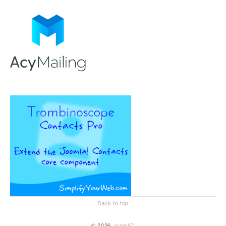
Back to top
© 2026
JoomliC