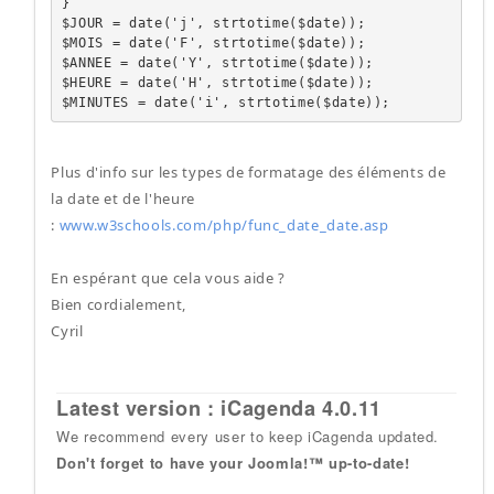
}

$JOUR = date('j', strtotime($date));

$MOIS = date('F', strtotime($date));

$ANNEE = date('Y', strtotime($date));

$HEURE = date('H', strtotime($date));

$MINUTES = date('i', strtotime($date));
Plus d'info sur les types de formatage des éléments de
la date et de l'heure
:
www.w3schools.com/php/func_date_date.asp
En espérant que cela vous aide ?
Bien cordialement,
Cyril
Latest version : iCagenda 4.0.11
We recommend every user to keep iCagenda updated.
Don't forget to have your Joomla!™ up-to-date!