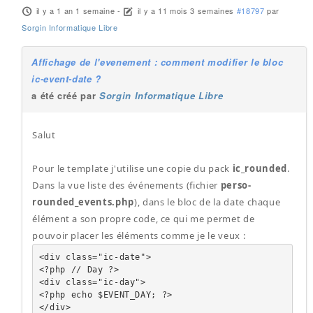
il y a 1 an 1 semaine
-
il y a 11 mois 3 semaines
#18797
par
Sorgin Informatique Libre
Affichage de l'evenement : comment modifier le bloc
ic-event-date ?
a été créé par
Sorgin Informatique Libre
Salut
Pour le template j'utilise une copie du pack
ic_rounded
.
Dans la vue liste des événements (fichier
perso-
rounded_events.php
), dans le bloc de la date chaque
élément a son propre code, ce qui me permet de
pouvoir placer les éléments comme je le veux :
<div class="ic-date">

<?php // Day ?>

<div class="ic-day">

<?php echo $EVENT_DAY; ?>

</div>
