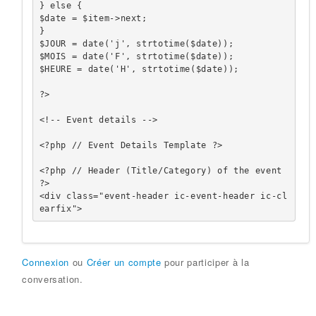
} else {

$date = $item->next;

}

$JOUR = date('j', strtotime($date));

$MOIS = date('F', strtotime($date));

$HEURE = date('H', strtotime($date));

?>

<!-- Event details -->

<?php // Event Details Template ?>

<?php // Header (Title/Category) of the event 
?>

<div class="event-header ic-event-header ic-cl
earfix">
Connexion
ou
Créer un compte
pour participer à la
conversation.