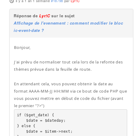
il y a 1 an 1 semaine
#18798
par
Lyr!C
Réponse de
Lyr!C
sur le sujet
Affichage de l'evenement : comment modifier le bloc
ic-event-date ?
Bonjour,
J'ai prévu de normaliser tout cela lors de la refonte des
thèmes prévue dans la feuille de route.
En attendant cela, vous pouvez obtenir la date au
format AAAA-MM-JJ HH:MM via ce bout de code PHP que
vous pouvez mettre en début de code du fichier (avant
le premier "?>")
if ($get_date) {

    $date = $dateday;

} else {

    $date = $item->next;
