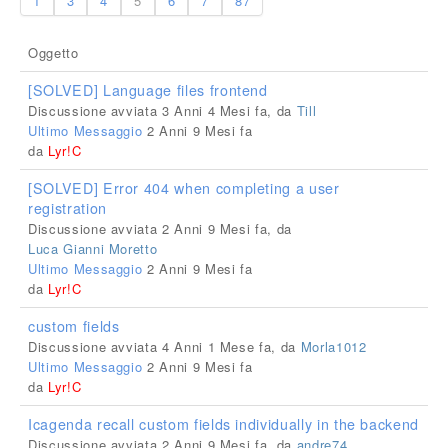
1
3
4
5
6
7
87
Oggetto
[SOLVED] Language files frontend
Discussione avviata 3 Anni 4 Mesi fa, da
Till
Ultimo Messaggio
2 Anni 9 Mesi fa
da
Lyr!C
[SOLVED] Error 404 when completing a user
registration
Discussione avviata 2 Anni 9 Mesi fa, da
Luca Gianni Moretto
Ultimo Messaggio
2 Anni 9 Mesi fa
da
Lyr!C
custom fields
Discussione avviata 4 Anni 1 Mese fa, da
Morla1012
Ultimo Messaggio
2 Anni 9 Mesi fa
da
Lyr!C
Icagenda recall custom fields individually in the backend
Discussione avviata 2 Anni 9 Mesi fa, da
andre74