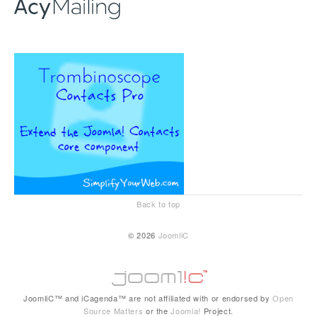
Back to top
© 2026
JoomliC
JoomliC™ and iCagenda™ are not affiliated with or endorsed by
Open
Source Matters
or the
Joomla!
Project.