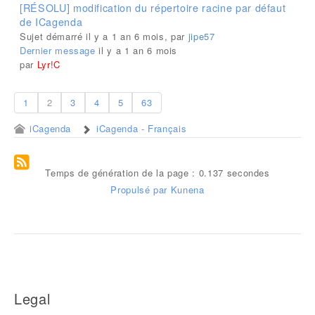
[RÉSOLU] modification du répertoire racine par défaut
de ICagenda
Sujet démarré il y a 1 an 6 mois, par
jipe57
Dernier message
il y a 1 an 6 mois
par
Lyr!C
1
2
3
4
5
63
iCagenda
iCagenda - Français
Temps de génération de la page : 0.137 secondes
Propulsé par
Kunena
Legal